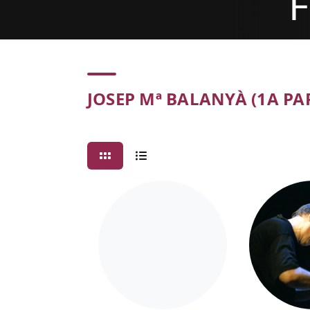
F
Concert
JOSEP Mª BALANYÀ (1A PA