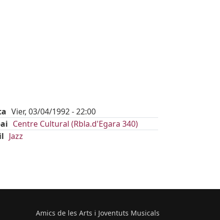
ta
Vier, 03/04/1992 - 22:00
ai
Centre Cultural (Rbla.d'Egara 340)
il
Jazz
Amics de les Arts i Joventuts Musicals