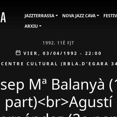
JAZZTERRASSA
NOVA JAZZ CAVA
FESTI
ARXIU
1992. 11È FJT
Data
VIER, 03/04/1992 - 22:00
ESPAI
CENTRE CULTURAL (RBLA.D'EGARA 3
osep Mª Balanyà (
part)<br>Agustí