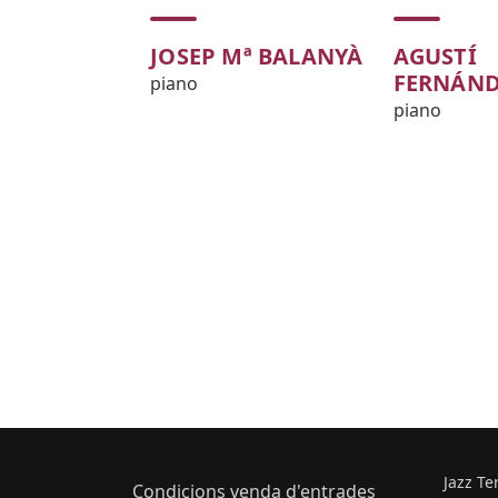
JOSEP Mª BALANYÀ
AGUSTÍ
FERNÁND
piano
piano
Jazz Te
Condicions venda d'entrades