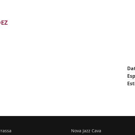
EZ
Da
Esp
Est
rrassa
Nova Jazz Cava