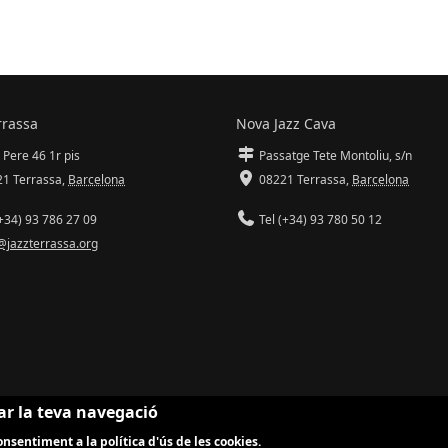
rrassa
Nova Jazz Cava
 Pere 46 1r pis
Passatge Tete Montoliu, s/n
1 Terrassa
,
Barcelona
08221 Terrassa
,
Barcelona
+34) 93 786 27 09
Tel (+34) 93 780 50 12
@jazzterrassa.org
ar la teva navegació
nsentiment a la política d'ús de les cookies.