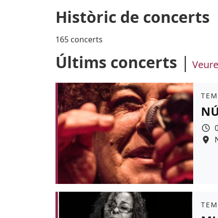
Històric de concerts
165 concerts
Últims concerts
Veure
Àmb
TEM
NÚ
Colo
Àmb
TEM