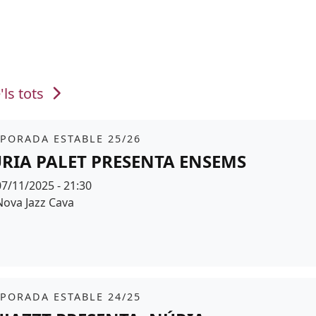
'ls tots
it
tickets
PORADA ESTABLE 25/26
RIA PALET PRESENTA ENSEMS
Data
07/11/2025 - 21:30
Espai
Nova Jazz Cava
r de fons
it
tickets
PORADA ESTABLE 24/25