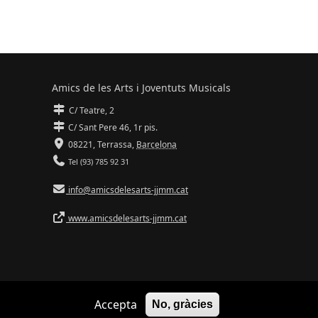
Amics de les Arts i Joventuts Musicals
C/ Teatre, 2
C/ Sant Pere 46, 1r pis.
08221,
Terrassa
,
Barcelona
Tel (93) 785 92 31
info@amicsdelesarts-jjmm.cat
www.amicsdelesarts-jjmm.cat
Accepta
No, gràcies
Adaptació de
Drupal
per
Communia
| Hosting d'
Ilimit