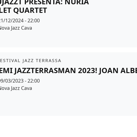
JAZZT PRESENTA: NÚRIA
LET QUARTET
Data
21/12/2024 - 22:00
Espai
Nova Jazz Cava
r de fons
it
FESTIVAL JAZZ TERRASSA
EMI JAZZTERRASMAN 2023! JOAN AL
Data
09/03/2023 - 22:00
Espai
Nova Jazz Cava
r de fons