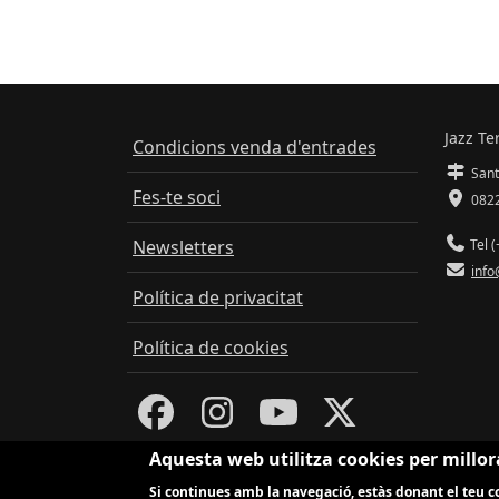
Jazz Te
Condicions venda d'entrades
Sant
Fes-te soci
0822
Newsletters
Tel (
info
Política de privacitat
Política de cookies
Aquesta web utilitza cookies per millor
Si continues amb la navegació, estàs donant el teu co