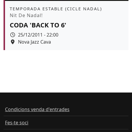
Àmbit
TEMPORADA ESTABLE (CICLE NADAL)
Promoció
Nit De Nadal!
CODA 'BACK TO 6'
Data
25/12/2011 - 22:00
Espai
Nova Jazz Cava
Color de fons
Condicions venda d'entrades
Fes-te soci