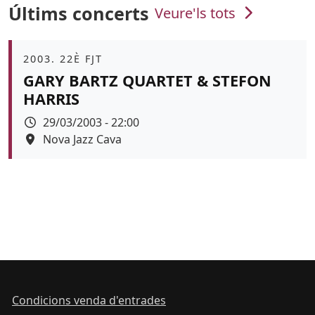
Últims concerts
Veure'ls tots
Àmbit
2003. 22È FJT
GARY BARTZ QUARTET & STEFON
HARRIS
Data
29/03/2003 - 22:00
Espai
Nova Jazz Cava
Condicions venda d'entrades