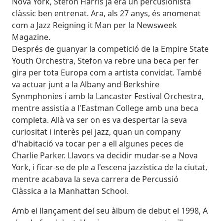
Nova York, Stefon Harris ja era un percusionista
clàssic ben entrenat. Ara, als 27 anys, és anomenat
com a Jazz Reigning it Man per la Newsweek
Magazine.
Després de guanyar la competició de la Empire State
Youth Orchestra, Stefon va rebre una beca per fer
gira per tota Europa com a artista convidat. També
va actuar junt a la Albany and Berkshire
Synmphonies i amb la Lancaster Festival Orchestra,
mentre assistia a l'Eastman College amb una beca
completa. Allà va ser on es va despertar la seva
curiositat i interès pel jazz, quan un company
d'habitació va tocar per a ell algunes peces de
Charlie Parker. Llavors va decidir mudar-se a Nova
York, i ficar-se de ple a l'escena jazzística de la ciutat,
mentre acabava la seva carrera de Percussió
Clàssica a la Manhattan School.
Amb el llançament del seu àlbum de debut el 1998, A