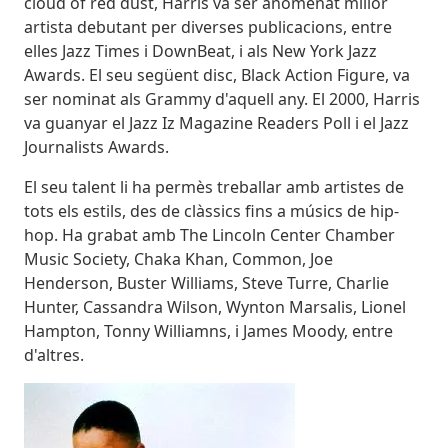
cloud of red dust, Harris va ser anomenat millor
artista debutant per diverses publicacions, entre
elles Jazz Times i DownBeat, i als New York Jazz
Awards. El seu següent disc, Black Action Figure, va
ser nominat als Grammy d'aquell any. El 2000, Harris
va guanyar el Jazz Iz Magazine Readers Poll i el Jazz
Journalists Awards.
El seu talent li ha permès treballar amb artistes de
tots els estils, des de clàssics fins a músics de hip-
hop. Ha grabat amb The Lincoln Center Chamber
Music Society, Chaka Khan, Common, Joe
Henderson, Buster Williams, Steve Turre, Charlie
Hunter, Cassandra Wilson, Wynton Marsalis, Lionel
Hampton, Tonny Williamns, i James Moody, entre
d'altres.
Imatges
Imagen