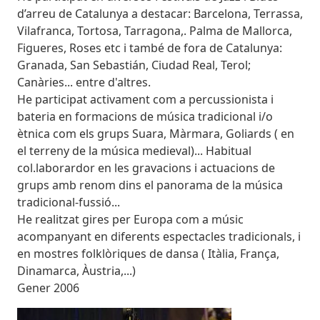
d’arreu de Catalunya a destacar: Barcelona, Terrassa,
Vilafranca, Tortosa, Tarragona,. Palma de Mallorca,
Figueres, Roses etc i també de fora de Catalunya:
Granada, San Sebastián, Ciudad Real, Terol;
Canàries... entre d'altres.
He participat activament com a percussionista i
bateria en formacions de música tradicional i/o
ètnica com els grups Suara, Màrmara, Goliards ( en
el terreny de la música medieval)... Habitual
col.laborardor en les gravacions i actuacions de
grups amb renom dins el panorama de la música
tradicional-fussió...
He realitzat gires per Europa com a músic
acompanyant en diferents espectacles tradicionals, i
en mostres folklòriques de dansa ( Itàlia, França,
Dinamarca, Àustria,...)
Gener 2006
Imatges
Imagen