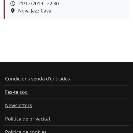
Data
21/12/2019 - 22:30
Espai
Nova Jazz Cava
Color de fons
Condicions venda d'entrades
Fes-te soci
Newsletters
Política de privacitat
Política de cookies