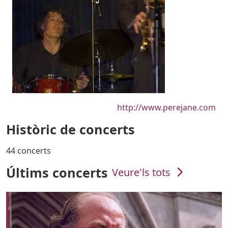
URL
http://www.perejane.com
Històric de concerts
44 concerts
Últims concerts
Veure'ls tots