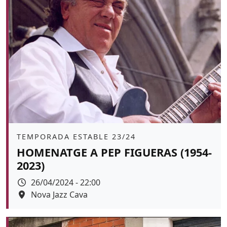
Àmbit
TEMPORADA ESTABLE 23/24
HOMENATGE A PEP FIGUERAS (1954-
2023)
Data
26/04/2024 - 22:00
Espai
Nova Jazz Cava
Color de fons
tickets