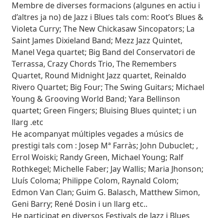
Membre de diverses formacions (algunes en actiu i
d’altres ja no) de Jazz i Blues tals com: Root’s Blues &
Violeta Curry; The New Chickasaw Sincopators; La
Saint James Dixieland Band; Mezz Jazz Quintet,
Manel Vega quartet; Big Band del Conservatori de
Terrassa, Crazy Chords Trio, The Remembers
Quartet, Round Midnight Jazz quartet, Reinaldo
Rivero Quartet; Big Four; The Swing Guitars; Michael
Young & Grooving World Band; Yara Bellinson
quartet; Green Fingers; Bluising Blues quintet; i un
llarg .etc
He acompanyat múltiples vegades a músics de
prestigi tals com : Josep Mª Farràs; John Dubuclet; ,
Errol Woiski; Randy Green, Michael Young; Ralf
Rothkegel; Michelle Faber; Jay Wallis; Maria Jhonson;
Lluís Coloma; Philippe Colom, Raynald Colom;
Edmon Van Clan; Guim G. Balasch, Matthew Simon,
Geni Barry; René Dosin i un llarg etc..
He participat en diversos Festivals de Jazz i Blues