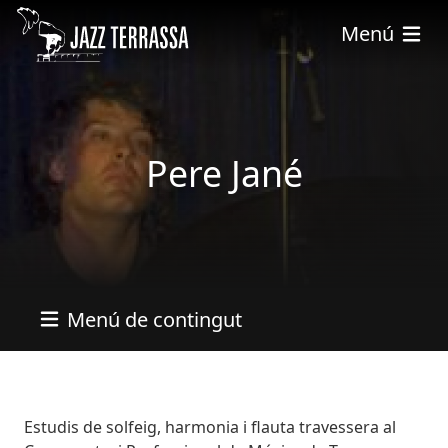
Pasar al contenido principal
Menú
Pere Jané
Menú de contingut
Bio
Estudis de solfeig, harmonia i flauta travessera al