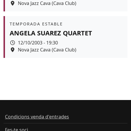
Espai
Nova Jazz Cava (Cava Club)
Àmbit
TEMPORADA ESTABLE
ANGELA SUAREZ QUARTET
Data
12/10/2003 - 19:30
Espai
Nova Jazz Cava (Cava Club)
Condicions venda d'entrades
Fes-te soci