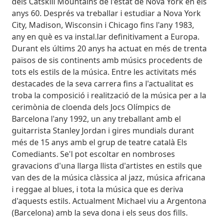
dels Catskill Mountains de l'estat de Nova York en els
anys 60. Després va treballar i estudiar a Nova York
City, Madison, Wisconsin i Chicago fins l'any 1983,
any en què es va instal.lar definitivament a Europa.
Durant els últims 20 anys ha actuat en més de trenta
països de sis continents amb músics procedents de
tots els estils de la música. Entre les activitats més
destacades de la seva carrera fins a l'actualitat es
troba la composició i realització de la música per a la
cerimònia de cloenda dels Jocs Olímpics de
Barcelona l'any 1992, un any treballant amb el
guitarrista Stanley Jordan i gires mundials durant
més de 15 anys amb el grup de teatre català Els
Comediants. Se'l pot escoltar en nombroses
gravacions d'una llarga llista d'artistes en estils que
van des de la música clàssica al jazz, música africana
i reggae al blues, i tota la música que es deriva
d'aquests estils. Actualment Michael viu a Argentona
(Barcelona) amb la seva dona i els seus dos fills.