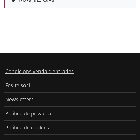
Color de fons
tickets
Condicions venda d'entrades
Fes-te soci
Newsletters
Política de privacitat
Política de cookies