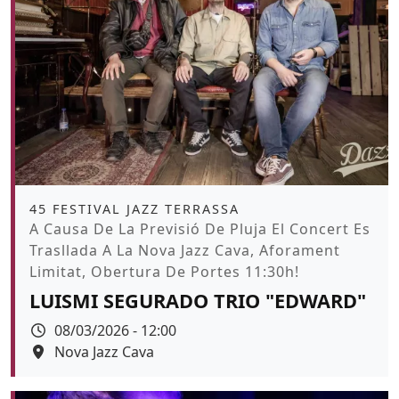
Àmbit
45 FESTIVAL JAZZ TERRASSA
Promoció
A Causa De La Previsió De Pluja El Concert Es
Trasllada A La Nova Jazz Cava, Aforament
Limitat, Obertura De Portes 11:30h!
LUISMI SEGURADO TRIO "EDWARD"
Data
08/03/2026 - 12:00
Espai
Nova Jazz Cava
Color de fons