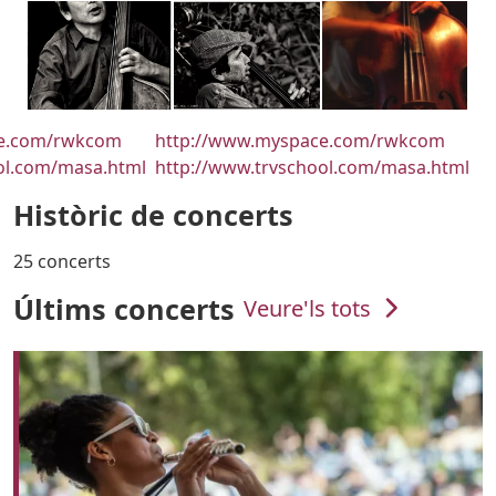
URL
ce.com/rwkcom
http://www.myspace.com/rwkcom
ol.com/masa.html
http://www.trvschool.com/masa.html
Històric de concerts
25 concerts
Últims concerts
Veure'ls tots