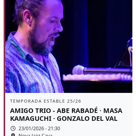
Àmbit
TEMPORADA ESTABLE 25/26
AMIGO TRIO - ABE RABADÉ · MASA
KAMAGUCHI · GONZALO DEL VAL
Data
23/01/2026 - 21:30
Espai
Nova Jazz Cava