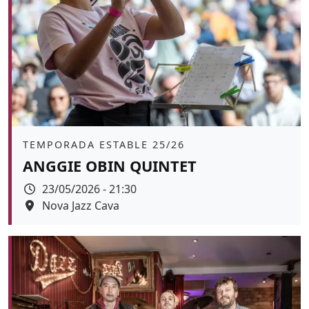
Àmbit
TEMPORADA ESTABLE 25/26
ANGGIE OBIN QUINTET
Data
23/05/2026 - 21:30
Espai
Nova Jazz Cava
Color de fons
tickets