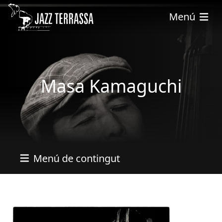
Pasar al contenido principal
Menú
Masa Kamaguchi
Menú de contingut
Imatges
Imagen