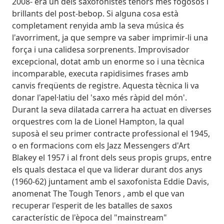
2008- era un dels saxofonistes tenors més fogosos i
brillants del post-bebop. Si alguna cosa està
completament renyida amb la seva música és
l'avorriment, ja que sempre va saber imprimir-li una
força i una calidesa sorprenents. Improvisador
excepcional, dotat amb un enorme so i una tècnica
incomparable, executa rapidisimes frases amb
canvis freqüents de registre. Aquesta tècnica li va
donar l'apel·latiu del 'saxo més ràpid del món'.
Durant la seva dilatada carrera ha actuat en diverses
orquestres com la de Lionel Hampton, la qual
suposà el seu primer contracte professional el 1945,
o en formacions com els Jazz Messengers d'Art
Blakey el 1957 i al front dels seus propis grups, entre
els quals destaca el que va liderar durant dos anys
(1960-62) juntament amb el saxofonista Eddie Davis,
anomenat The Tough Tenors , amb el que van
recuperar l'esperit de les batalles de saxos
característic de l'època del "mainstream"