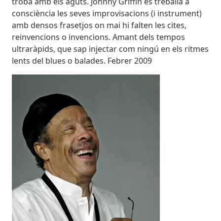
troba amb els aguts. Johnny Griffin es treballa a
consciència les seves improvisacions (i instrument)
amb densos frasetjos on mai hi falten les cites,
reinvencions o invencions. Amant dels tempos
ultraràpids, que sap injectar com ningú en els ritmes
lents del blues o balades. Febrer 2009
Imatges
Imagen