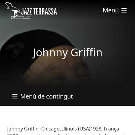
Pasar al contenido principal
Menú
Johnny Griffin
Menú de contingut
Bio
Johnny Griffin -Chicago, Illinois (USA)1928, França