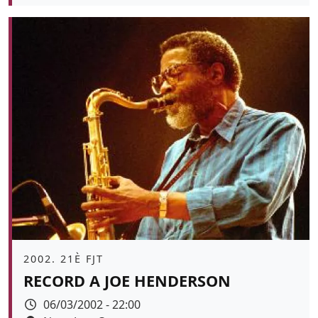
Àmbit
2002. 21È FJT
RECORD A JOE HENDERSON
Data
06/03/2002 - 22:00