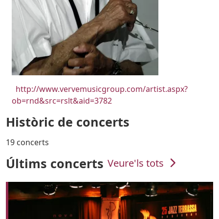
URL
http://www.vervemusicgroup.com/artist.aspx?
ob=rnd&src=rslt&aid=3782
Històric de concerts
19 concerts
Últims concerts
Veure'ls tots