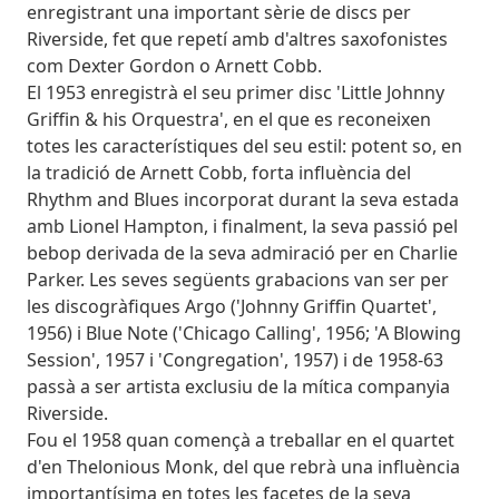
enregistrant una important sèrie de discs per
Riverside, fet que repetí amb d'altres saxofonistes
com Dexter Gordon o Arnett Cobb.
El 1953 enregistrà el seu primer disc 'Little Johnny
Griffin & his Orquestra', en el que es reconeixen
totes les característiques del seu estil: potent so, en
la tradició de Arnett Cobb, forta influència del
Rhythm and Blues incorporat durant la seva estada
amb Lionel Hampton, i finalment, la seva passió pel
bebop derivada de la seva admiració per en Charlie
Parker. Les seves següents grabacions van ser per
les discogràfiques Argo ('Johnny Griffin Quartet',
1956) i Blue Note ('Chicago Calling', 1956; 'A Blowing
Session', 1957 i 'Congregation', 1957) i de 1958-63
passà a ser artista exclusiu de la mítica companyia
Riverside.
Fou el 1958 quan començà a treballar en el quartet
d'en Thelonious Monk, del que rebrà una influència
importantísima en totes les facetes de la seva