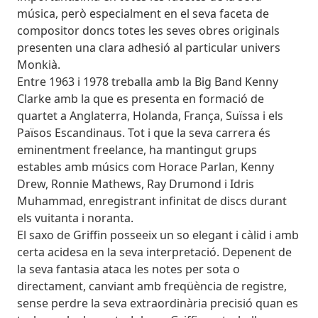
música, però especialment en el seva faceta de
compositor doncs totes les seves obres originals
presenten una clara adhesió al particular univers
Monkià.
Entre 1963 i 1978 treballa amb la Big Band Kenny
Clarke amb la que es presenta en formació de
quartet a Anglaterra, Holanda, França, Suïssa i els
Països Escandinaus. Tot i que la seva carrera és
eminentment freelance, ha mantingut grups
estables amb músics com Horace Parlan, Kenny
Drew, Ronnie Mathews, Ray Drumond i Idris
Muhammad, enregistrant infinitat de discs durant
els vuitanta i noranta.
El saxo de Griffin posseeix un so elegant i càlid i amb
certa acidesa en la seva interpretació. Depenent de
la seva fantasia ataca les notes per sota o
directament, canviant amb freqüència de registre,
sense perdre la seva extraordinària precisió quan es