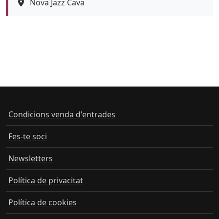
Espai
Nova Jazz Cava
Condicions venda d'entrades
Fes-te soci
Newsletters
Política de privacitat
Política de cookies