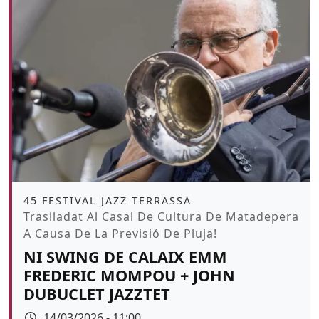
Àmbit
45 FESTIVAL JAZZ TERRASSA
Promoció
Traslladat Al Casal De Cultura De Matadepera
A Causa De La Previsió De Pluja!
NI SWING DE CALAIX EMM
FREDERIC MOMPOU + JOHN
DUBUCLET JAZZTET
Data
14/03/2026 - 11:00