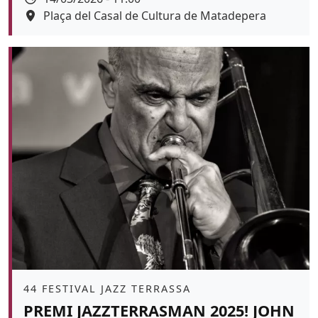
Espai
Plaça del Casal de Cultura de Matadepera
Color de fons
Àmbit
44 FESTIVAL JAZZ TERRASSA
PREMI JAZZTERRASMAN 2025! JOHN