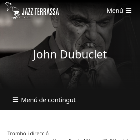
Pasar al contenido principal
Menú
John Dubuclet
Menú de contingut
Bio
Trombó i direcció