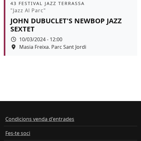
Àmbit
43 FESTIVAL JAZZ TERRASSA
Promoció
"Jazz Al Parc"
JOHN DUBUCLET'S NEWBOP JAZZ
SEXTET
Data
10/03/2024 - 12:00
Espai
Masia Freixa. Parc Sant Jordi
Color de fons
Condicions venda d'entrades
Fes-te soci