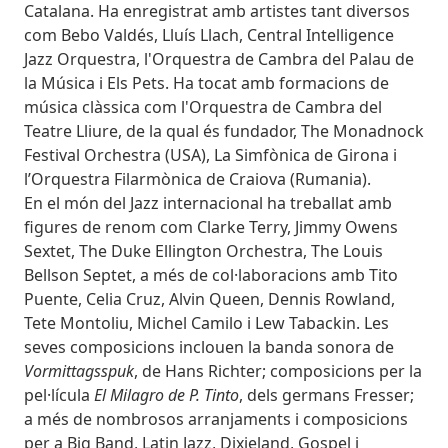
Catalana. Ha enregistrat amb artistes tant diversos
com Bebo Valdés, Lluís Llach, Central Intelligence
Jazz Orquestra, l'Orquestra de Cambra del Palau de
la Música i Els Pets. Ha tocat amb formacions de
música clàssica com l'Orquestra de Cambra del
Teatre Lliure, de la qual és fundador, The Monadnock
Festival Orchestra (USA), La Simfònica de Girona i
l’Orquestra Filarmònica de Craiova (Rumania).
En el món del Jazz internacional ha treballat amb
figures de renom com Clarke Terry, Jimmy Owens
Sextet, The Duke Ellington Orchestra, The Louis
Bellson Septet, a més de col·laboracions amb Tito
Puente, Celia Cruz, Alvin Queen, Dennis Rowland,
Tete Montoliu, Michel Camilo i Lew Tabackin. Les
seves composicions inclouen la banda sonora de
Vormittagsspuk
, de Hans Richter; composicions per la
pel·lícula
El Milagro de P. Tinto
, dels germans Fresser;
a més de nombrosos arranjaments i composicions
per a Big Band, Latin Jazz, Dixieland, Gospel i