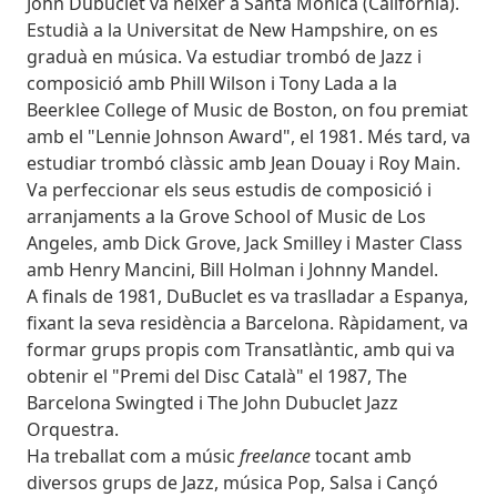
John Dubuclet va néixer a Santa Mònica (Califòrnia).
Estudià a la Universitat de New Hampshire, on es
graduà en música. Va estudiar trombó de Jazz i
composició amb Phill Wilson i Tony Lada a la
Beerklee College of Music de Boston, on fou premiat
amb el "Lennie Johnson Award", el 1981. Més tard, va
estudiar trombó clàssic amb Jean Douay i Roy Main.
Va perfeccionar els seus estudis de composició i
arranjaments a la Grove School of Music de Los
Angeles, amb Dick Grove, Jack Smilley i Master Class
amb Henry Mancini, Bill Holman i Johnny Mandel.
A finals de 1981, DuBuclet es va traslladar a Espanya,
fixant la seva residència a Barcelona. Ràpidament, va
formar grups propis com Transatlàntic, amb qui va
obtenir el "Premi del Disc Català" el 1987, The
Barcelona Swingted i The John Dubuclet Jazz
Orquestra.
Ha treballat com a músic
freelance
tocant amb
diversos grups de Jazz, música Pop, Salsa i Cançó