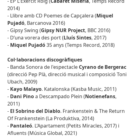
- EP L'Exèrcit Roig (
Cabaret Misêria
, Temps Record
2014)
- Llibre amb CD Poemes de Capçalera (
Miquel
Pujadó
, Barcanova 2016)
- Gipsy Swing (
Gipsy NUR Project
, BBC 2016)
- D’una vorera des port (
Lluís Sintes
, 2017)
-
Miquel Pujadó
35 anys (Temps Record, 2018)
Col·laboracions discogràfiques
- Banda Sonora de l'espectacle
Cyrano de Bergerac
(direcció Pep Plà, direcció musical i composició Toni
Ubach, 2009)
-
Kayo Malayo
. Katalonska (Kasba Music, 2011)
-
Dani Pino
a Descampado Plein (
Notienefans
,
2011)
-
El Sobrino del Diablo
. Frankenstein & The Return
Of Frankenstein (La Produktiva, 2014)
-
Pantaleó
. L’Apartament (Petits Miracles, 2017) i
Afluents (Música Global, 2021)