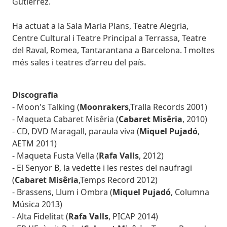
Gutiérrez.
Ha actuat a la Sala Maria Plans, Teatre Alegria,
Centre Cultural i Teatre Principal a Terrassa, Teatre
del Raval, Romea, Tantarantana a Barcelona. I moltes
més sales i teatres d’arreu del país.
Discografia
- Moon's Talking (
Moonrakers
,Tralla Records 2001)
- Maqueta Cabaret Misêria (
Cabaret Misêria
, 2010)
- CD, DVD Maragall, paraula viva (
Miquel Pujadó
,
AETM 2011)
- Maqueta Fusta Vella (
Rafa Valls
, 2012)
- El Senyor B, la vedette i les restes del naufragi
(
Cabaret Misêria
,Temps Record 2012)
- Brassens, Llum i Ombra (
Miquel Pujadó
, Columna
Música 2013)
- Alta Fidelitat (
Rafa Valls
, PICAP 2014)