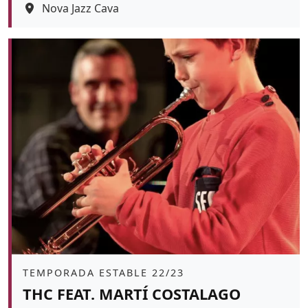
Espai
Nova Jazz Cava
Color de fons
tickets
Àmbit
TEMPORADA ESTABLE 22/23
THC FEAT. MARTÍ COSTALAGO