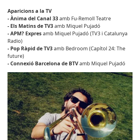
Aparicions a la TV
- Ànima del Canal 33
amb Fu-Remoll Teatre
- Els Matins de TV3
amb Miquel Pujadó
- APM? Expres
amb Miquel Pujadó (TV3 i Catalunya
Radio)
- Pop Ràpid de TV3
amb Bedroom (Capítol 24: The
future)
- Connexió Barcelona de BTV
amb Miquel Pujadó
Imatges
Imagen