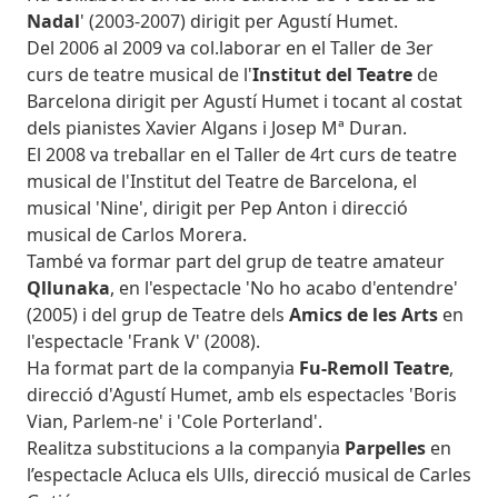
Nadal
' (2003-2007) dirigit per Agustí Humet.
Del 2006 al 2009 va col.laborar en el Taller de 3er
curs de teatre musical de l'
Institut del Teatre
de
Barcelona dirigit per Agustí Humet i tocant al costat
dels pianistes Xavier Algans i Josep Mª Duran.
El 2008 va treballar en el Taller de 4rt curs de teatre
musical de l'Institut del Teatre de Barcelona, el
musical 'Nine', dirigit per Pep Anton i direcció
musical de Carlos Morera.
També va formar part del grup de teatre amateur
Qllunaka
, en l'espectacle 'No ho acabo d'entendre'
(2005) i del grup de Teatre dels
Amics de les Arts
en
l'espectacle 'Frank V' (2008).
Ha format part de la companyia
Fu-Remoll Teatre
,
direcció d'Agustí Humet, amb els espectacles 'Boris
Vian, Parlem-ne' i 'Cole Porterland'.
Realitza substitucions a la companyia
Parpelles
en
l’espectacle Acluca els Ulls, direcció musical de Carles