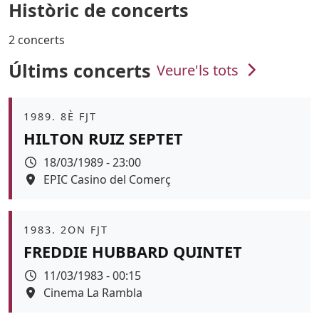
Històric de concerts
2 concerts
Últims concerts
Veure'ls tots
Àmbit
1989. 8È FJT
HILTON RUIZ SEPTET
Data
18/03/1989 - 23:00
Espai
EPIC Casino del Comerç
Àmbit
1983. 2ON FJT
FREDDIE HUBBARD QUINTET
Data
11/03/1983 - 00:15
Espai
Cinema La Rambla