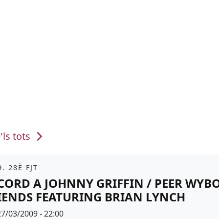
'ls tots
it
. 28È FJT
CORD A JOHNNY GRIFFIN / PEER WYB
IENDS FEATURING BRIAN LYNCH
Data
27/03/2009 - 22:00