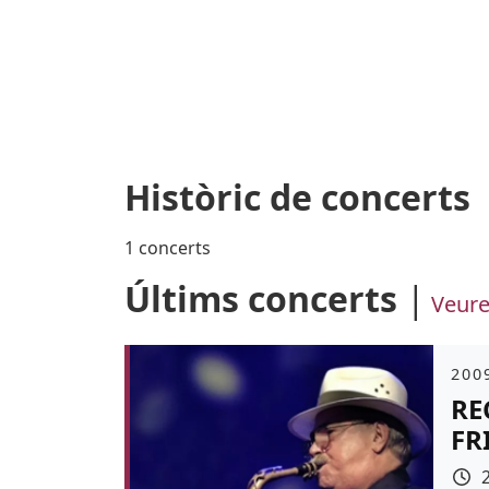
Històric de concerts
1 concerts
Últims concerts
Veure
Àmb
2009
RE
FR