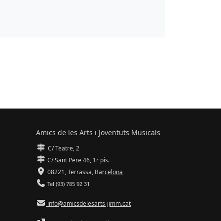
Amics de les Arts i Joventuts Musicals
C/ Teatre, 2
C/ Sant Pere 46, 1r pis.
08221,
Terrassa
,
Barcelona
Tel (93) 785 92 31
info@amicsdelesarts-jjmm.cat