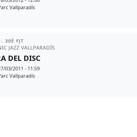
18/03/2012 - 12:00
Espai
Parc Vallparadís
it
. 30È FJT
moció
NIC JAZZ VALLPARADÍS
RA DEL DISC
Data
27/03/2011 - 11:59
Espai
Parc Vallparadís