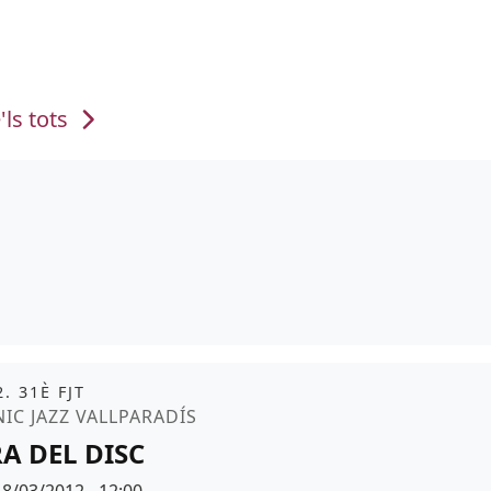
'ls tots
it
. 31È FJT
moció
NIC JAZZ VALLPARADÍS
RA DEL DISC
Data