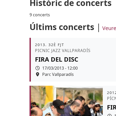
Històric de concerts
9 concerts
Últims concerts
Veure
Àmbit
2013. 32È FJT
Promoció
PICNIC JAZZ VALLPARADÍS
FIRA DEL DISC
Data
17/03/2013 - 12:00
Espai
Parc Vallparadís
Àmb
2012
Pro
PÍC
FI