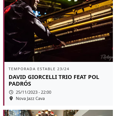
Àmbit
TEMPORADA ESTABLE 23/24
DAVID GIORCELLI TRIO FEAT POL
PADRÓS
Data
25/11/2023 - 22:00
Espai
Nova Jazz Cava
Color de fons