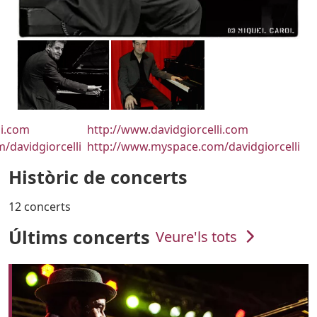
URL
li.com
http://www.davidgiorcelli.com
/davidgiorcelli
http://www.myspace.com/davidgiorcelli
Històric de concerts
12 concerts
Últims concerts
Veure'ls tots