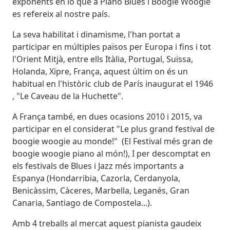
exponents en lo que a Piano Blues i Boogie Woogie
es refereix al nostre país.
La seva habilitat i dinamisme, l'han portat a
participar en múltiples països per Europa i fins i tot
l'Orient Mitjà, entre ells Itàlia, Portugal, Suïssa,
Holanda, Xipre, França, aquest últim on és un
habitual en l'històric club de París inaugurat el 1946
, "Le Caveau de la Huchette".
A França també, en dues ocasions 2010 i 2015, va
participar en el considerat "Le plus grand festival de
boogie woogie au monde!" (El Festival més gran de
boogie woogie piano al món!), I per descomptat en
els festivals de Blues i Jazz més importants a
Espanya (Hondarribia, Cazorla, Cerdanyola,
Benicàssim, Càceres, Marbella, Leganés, Gran
Canaria, Santiago de Compostela...).
Amb 4 treballs al mercat aquest pianista gaudeix