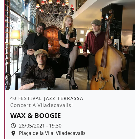
Àmbit
40 FESTIVAL JAZZ TERRASSA
Promoció
Concert A Viladecavalls!
WAX & BOOGIE
Data
28/05/2021 - 19:30
Espai
Plaça de la Vila. Viladecavalls