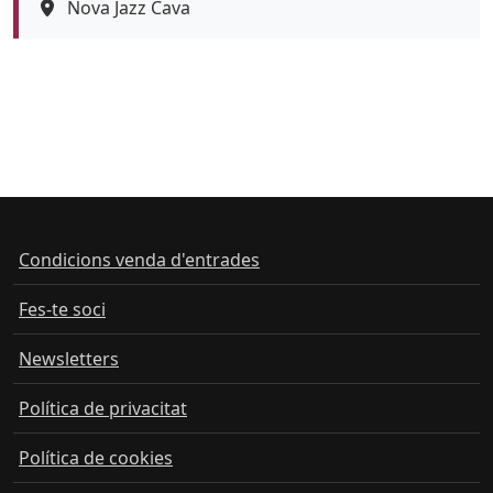
Espai
Nova Jazz Cava
Color de fons
Condicions venda d'entrades
Fes-te soci
Newsletters
Política de privacitat
Política de cookies