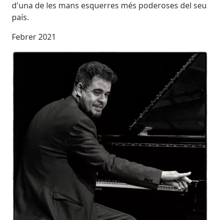
d'una de les mans esquerres més poderoses del seu
país.
Febrer 2021
Imatges
Imagen