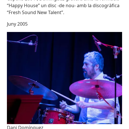
“Happy House” un disc -de nou- amb la discogràfica
“Fresh Sound New Talent”.
Juny 2005
Imatges
Imagen
Dani Domínguez