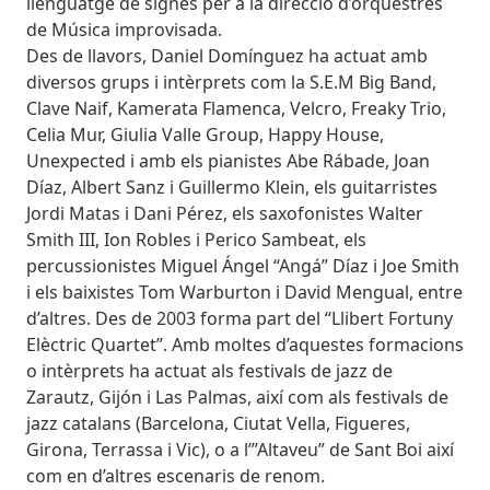
llenguatge de signes per a la direcció d’orquestres
de Música improvisada.
Des de llavors, Daniel Domínguez ha actuat amb
diversos grups i intèrprets com la S.E.M Big Band,
Clave Naif, Kamerata Flamenca, Velcro, Freaky Trio,
Celia Mur, Giulia Valle Group, Happy House,
Unexpected i amb els pianistes Abe Rábade, Joan
Díaz, Albert Sanz i Guillermo Klein, els guitarristes
Jordi Matas i Dani Pérez, els saxofonistes Walter
Smith III, Ion Robles i Perico Sambeat, els
percussionistes Miguel Ángel “Angá” Díaz i Joe Smith
i els baixistes Tom Warburton i David Mengual, entre
d’altres. Des de 2003 forma part del “Llibert Fortuny
Elèctric Quartet”. Amb moltes d’aquestes formacions
o intèrprets ha actuat als festivals de jazz de
Zarautz, Gijón i Las Palmas, així com als festivals de
jazz catalans (Barcelona, Ciutat Vella, Figueres,
Girona, Terrassa i Vic), o a l’”Altaveu” de Sant Boi així
com en d’altres escenaris de renom.