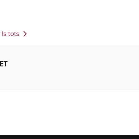
'ls tots
ET