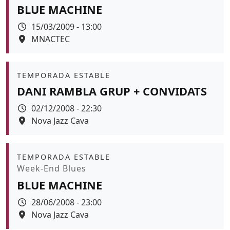
BLUE MACHINE
Data
15/03/2009 - 13:00
Espai
MNACTEC
Color de fons
Àmbit
TEMPORADA ESTABLE
DANI RAMBLA GRUP + CONVIDATS
Data
02/12/2008 - 22:30
Espai
Nova Jazz Cava
Àmbit
TEMPORADA ESTABLE
Promoció
Week-End Blues
BLUE MACHINE
Data
28/06/2008 - 23:00
Espai
Nova Jazz Cava