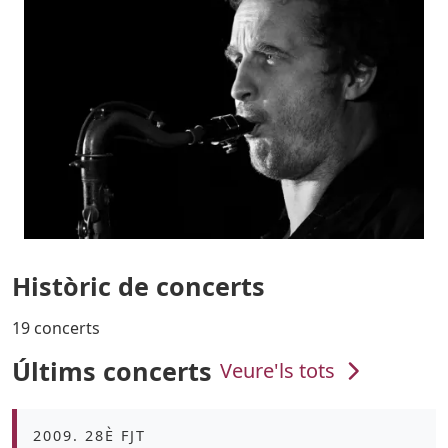
Històric de concerts
19 concerts
Últims concerts
Veure'ls tots
Àmbit
2009. 28È FJT