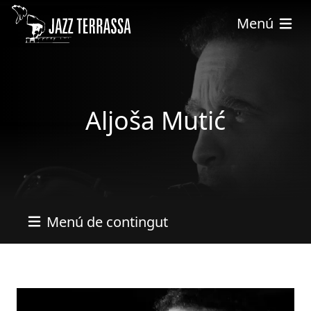
Pasar al contenido principal
Menú
Aljoša Mutić
Menú de contingut
Imatges
Imagen