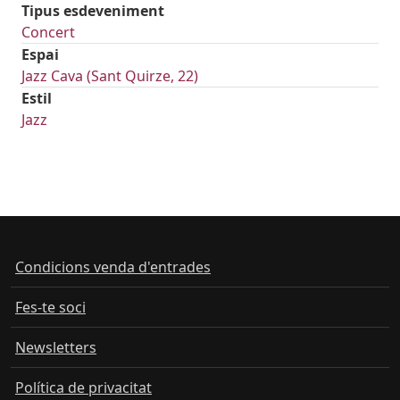
Tipus esdeveniment
Concert
Espai
Jazz Cava (Sant Quirze, 22)
Estil
Jazz
Condicions venda d'entrades
Fes-te soci
Newsletters
Política de privacitat