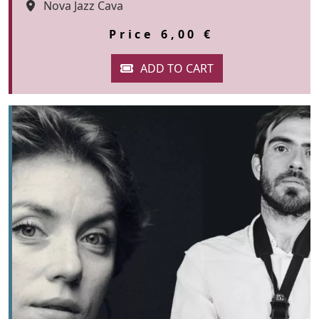
Espai
Nova Jazz Cava
Color de fons
tickets
Price
6,00 €