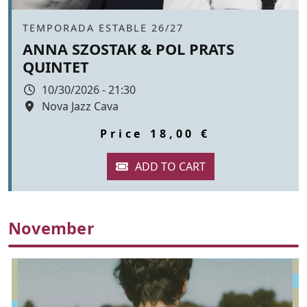
Àmbit
TEMPORADA ESTABLE 26/27
ANNA SZOSTAK & POL PRATS
QUINTET
Data
10/30/2026 - 21:30
Espai
Nova Jazz Cava
Color de fons
tickets
Price
18,00 €
November