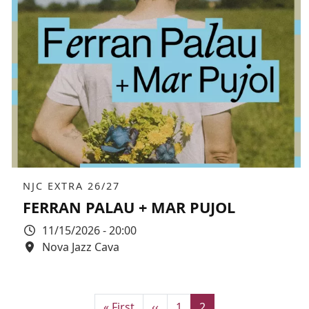
Àmbit
NJC EXTRA 26/27
FERRAN PALAU + MAR PUJOL
Data
11/15/2026 - 20:00
Espai
Nova Jazz Cava
Color de fons
First page
Previous page
Page
Current page
« First
‹‹
1
2