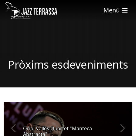
Skip to main content
Menú
Pròxims esdeveniments
Oriol Vallès Quartet "Manteca
PROMOCIÓ
Previous
Next
Abstracta"