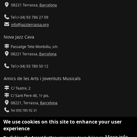
08221 Terrassa
,
Barcelona
Tel (+34) 93 786 27 09
info@jazzterrassa.org
Nova Jazz Cava
Passatge Tete Montoliu, s/n
08221 Terrassa
,
Barcelona
Tel (+34) 93 780 50 12
Amics de les Arts i Joventuts Musicals
C/ Teatre, 2
C/ Sant Pere 46, 1r pis.
08221,
Terrassa
,
Barcelona
Tel (93) 785 92 31
We use cookies on this site to enhance your user
info@amicsdelesarts-jjmm.cat
experience
www.amicsdelesarts-jjmm.cat