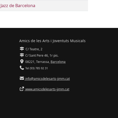
e Jazz de Barcelona
Amics de les Arts i Joventuts Musicals
C/ Teatre, 2
C/ Sant Pere 46, 1r pis.
08221,
Terrassa
,
Barcelona
Tel (93) 785 92 31
info@amicsdelesarts-jjmm.cat
www.amicsdelesarts-jjmm.cat