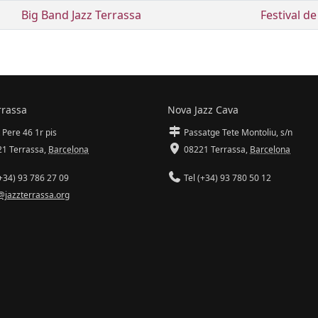
Big Band Jazz Terrassa
Festival d
rrassa
Nova Jazz Cava
 Pere 46 1r pis
Passatge Tete Montoliu, s/n
1 Terrassa
,
Barcelona
08221 Terrassa
,
Barcelona
+34) 93 786 27 09
Tel (+34) 93 780 50 12
@jazzterrassa.org