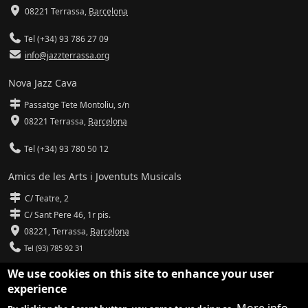
08221 Terrassa
,
Barcelona
Tel (+34) 93 786 27 09
info@jazzterrassa.org
Nova Jazz Cava
Passatge Tete Montoliu, s/n
08221 Terrassa
,
Barcelona
Tel (+34) 93 780 50 12
Amics de les Arts i Joventuts Musicals
C/ Teatre, 2
C/ Sant Pere 46, 1r pis.
08221,
Terrassa
,
Barcelona
Tel (93) 785 92 31
We use cookies on this site to enhance your user
info@amicsdelesarts-jjmm.cat
experience
www.amicsdelesarts-jjmm.cat