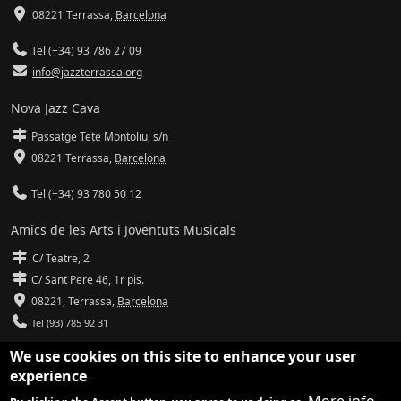
08221 Terrassa
,
Barcelona
Tel (+34) 93 786 27 09
info@jazzterrassa.org
Nova Jazz Cava
Passatge Tete Montoliu, s/n
08221 Terrassa
,
Barcelona
Tel (+34) 93 780 50 12
Amics de les Arts i Joventuts Musicals
C/ Teatre, 2
C/ Sant Pere 46, 1r pis.
08221,
Terrassa
,
Barcelona
Tel (93) 785 92 31
We use cookies on this site to enhance your user
info@amicsdelesarts-jjmm.cat
experience
www.amicsdelesarts-jjmm.cat