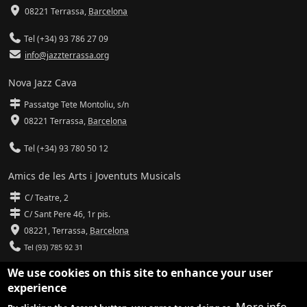
08221 Terrassa
,
Barcelona
Tel (+34) 93 786 27 09
info@jazzterrassa.org
Nova Jazz Cava
Passatge Tete Montoliu, s/n
08221 Terrassa
,
Barcelona
Tel (+34) 93 780 50 12
Amics de les Arts i Joventuts Musicals
C/ Teatre, 2
C/ Sant Pere 46, 1r pis.
08221,
Terrassa
,
Barcelona
Tel (93) 785 92 31
We use cookies on this site to enhance your user
info@amicsdelesarts-jjmm.cat
experience
www.amicsdelesarts-jjmm.cat