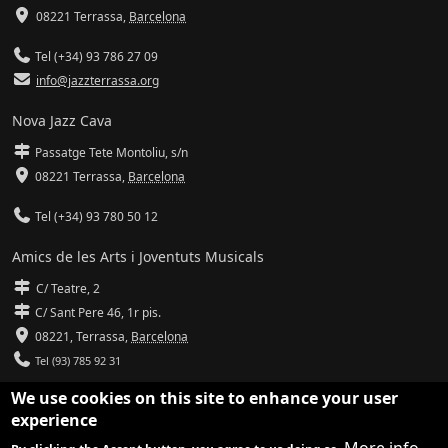
08221 Terrassa
,
Barcelona
Tel (+34) 93 786 27 09
info@jazzterrassa.org
Nova Jazz Cava
Passatge Tete Montoliu, s/n
08221 Terrassa
,
Barcelona
Tel (+34) 93 780 50 12
Amics de les Arts i Joventuts Musicals
C/ Teatre, 2
C/ Sant Pere 46, 1r pis.
08221,
Terrassa
,
Barcelona
Tel (93) 785 92 31
We use cookies on this site to enhance your user
info@amicsdelesarts-jjmm.cat
experience
www.amicsdelesarts-jjmm.cat