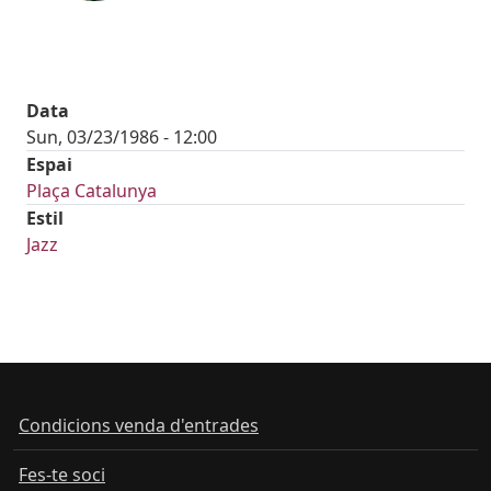
Data
Sun, 03/23/1986 - 12:00
Espai
Plaça Catalunya
Estil
Jazz
Condicions venda d'entrades
Fes-te soci