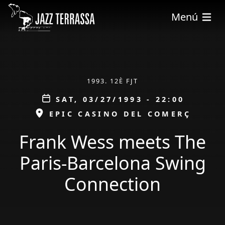
Skip to main content
Menú
ÀMBIT
1993. 12È FJT
Data
SAT, 03/27/1993 - 22:00
ESPAI
EPIC CASINO DEL COMERÇ
Frank Wess meets The
Paris-Barcelona Swing
Connection