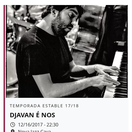
Àmbit
TEMPORADA ESTABLE 17/18
DJAVAN É NOS
Data
12/16/2017 - 22:30
Espai
Nova Jazz Cava