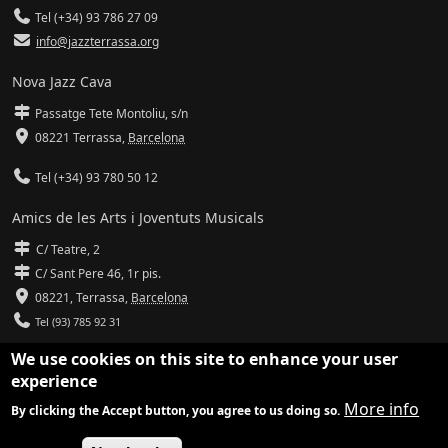
Tel (+34) 93 786 27 09
info@jazzterrassa.org
Nova Jazz Cava
Passatge Tete Montoliu, s/n
08221 Terrassa
,
Barcelona
Tel (+34) 93 780 50 12
Amics de les Arts i Joventuts Musicals
C/ Teatre, 2
C/ Sant Pere 46, 1r pis.
08221,
Terrassa
,
Barcelona
Tel (93) 785 92 31
We use cookies on this site to enhance your user
info@amicsdelesarts-jjmm.cat
experience
www.amicsdelesarts-jjmm.cat
More info
By clicking the Accept button, you agree to us doing so.
Adaptació de
Drupal
per
Communia
| Hosting d'
Ilimit