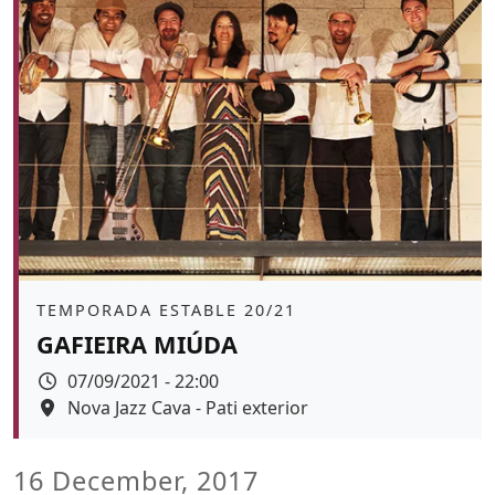
Àmbit
TEMPORADA ESTABLE 20/21
GAFIEIRA MIÚDA
Data
07/09/2021 - 22:00
Espai
Nova Jazz Cava - Pati exterior
Color de fons
16 December, 2017