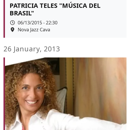
PATRICIA TELES "MÚSICA DEL
BRASIL"
Data
06/13/2015 - 22:30
Espai
Nova Jazz Cava
26 January, 2013