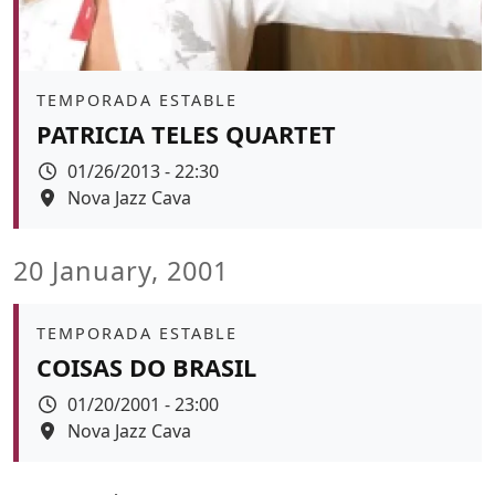
Àmbit
TEMPORADA ESTABLE
PATRICIA TELES QUARTET
Data
01/26/2013 - 22:30
Espai
Nova Jazz Cava
20 January, 2001
Àmbit
TEMPORADA ESTABLE
COISAS DO BRASIL
Data
01/20/2001 - 23:00
Espai
Nova Jazz Cava