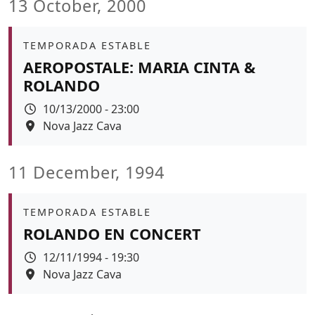
13 October, 2000
Àmbit
TEMPORADA ESTABLE
AEROPOSTALE: MARIA CINTA &
ROLANDO
Data
10/13/2000 - 23:00
Espai
Nova Jazz Cava
11 December, 1994
Àmbit
TEMPORADA ESTABLE
ROLANDO EN CONCERT
Data
12/11/1994 - 19:30
Espai
Nova Jazz Cava