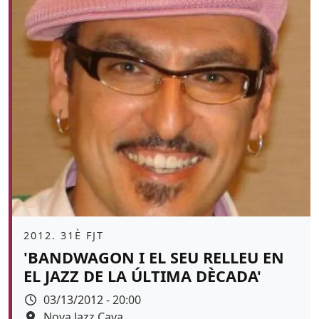
Àmbit
2012. 31È FJT
'BANDWAGON I EL SEU RELLEU EN
EL JAZZ DE LA ÚLTIMA DÈCADA'
Data
03/13/2012 - 20:00
Espai
Nova Jazz Cava