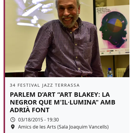
Àmbit
34 FESTIVAL JAZZ TERRASSA
PARLEM D’ART “ART BLAKEY: LA
NEGROR QUE M'IL·LUMINA" AMB
ADRIÀ FONT
Data
03/18/2015 - 19:30
Espai
Amics de les Arts (Sala Joaquim Vancells)