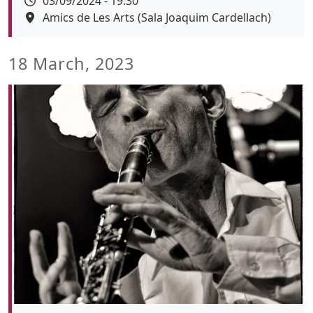
03/09/2024 - 19:30
Espai
Amics de Les Arts (Sala Joaquim Cardellach)
Color de fons
18 March, 2023