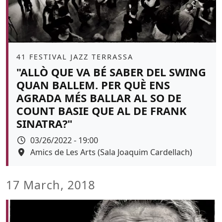
Àmbit
41 FESTIVAL JAZZ TERRASSA
"ALLÒ QUE VA BÉ SABER DEL SWING
QUAN BALLEM. PER QUÈ ENS
AGRADA MÉS BALLAR AL SO DE
COUNT BASIE QUE AL DE FRANK
SINATRA?"
Data
03/26/2022 - 19:00
Espai
Amics de Les Arts (Sala Joaquim Cardellach)
Color de fons
17 March, 2018