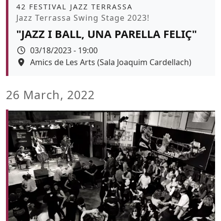
Àmbit
42 FESTIVAL JAZZ TERRASSA
Promoció
Jazz Terrassa Swing Stage 2023!
"JAZZ I BALL, UNA PARELLA FELIÇ"
Data
03/18/2023 - 19:00
Espai
Amics de Les Arts (Sala Joaquim Cardellach)
Color de fons
26 March, 2022