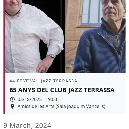
Àmbit
44 FESTIVAL JAZZ TERRASSA
65 ANYS DEL CLUB JAZZ TERRASSA
Data
03/18/2025 - 19:00
Espai
Amics de les Arts (Sala Joaquim Vancells)
Color de fons
9 March, 2024