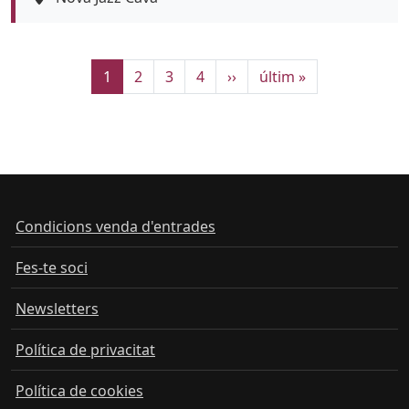
Current page
Page
Page
Page
Next page
Last page
1
2
3
4
››
últim »
Condicions venda d'entrades
Fes-te soci
Newsletters
Política de privacitat
Política de cookies