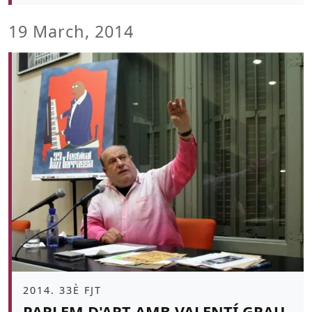
19 March, 2014
Àmbit
2014. 33È FJT
PARLEM D'ART AMB VALENTÍ GRAU