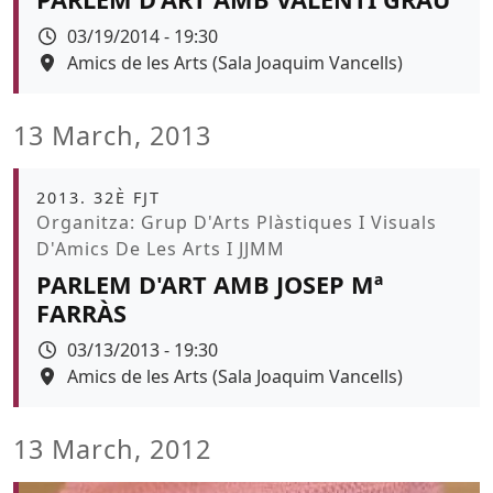
Data
03/19/2014 - 19:30
Espai
Amics de les Arts (Sala Joaquim Vancells)
13 March, 2013
Àmbit
2013. 32È FJT
Promoció
Organitza: Grup D'Arts Plàstiques I Visuals
D'Amics De Les Arts I JJMM
PARLEM D'ART AMB JOSEP Mª
FARRÀS
Data
03/13/2013 - 19:30
Espai
Amics de les Arts (Sala Joaquim Vancells)
13 March, 2012