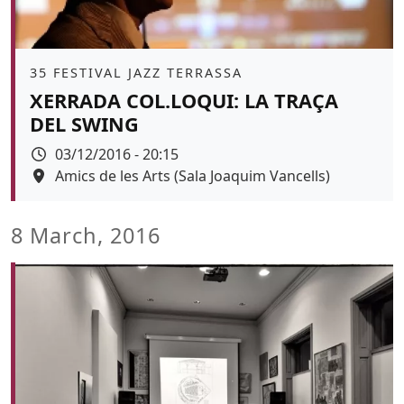
Àmbit
35 FESTIVAL JAZZ TERRASSA
XERRADA COL.LOQUI: LA TRAÇA
DEL SWING
Data
03/12/2016 - 20:15
Espai
Amics de les Arts (Sala Joaquim Vancells)
8 March, 2016