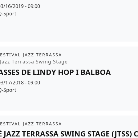
Data
03/16/2019 - 09:00
Espai
Q-Sport
r de fons
it
FESTIVAL JAZZ TERRASSA
moció
Jazz Terrassa Swing Stage
ASSES DE LINDY HOP I BALBOA
Data
03/17/2018 - 09:00
Espai
Q-Sport
it
FESTIVAL JAZZ TERRASSA
È JAZZ TERRASSA SWING STAGE (JTSS) 