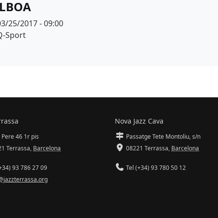
LBOA
Data
03/25/2017 - 09:00
Espai
Q-Sport
rrassa
Nova Jazz Cava
 Pere 46 1r pis
Passatge Tete Montoliu, s/n
1 Terrassa
,
Barcelona
08221 Terrassa
,
Barcelona
+34) 93 786 27 09
Tel (+34) 93 780 50 12
@jazzterrassa.org