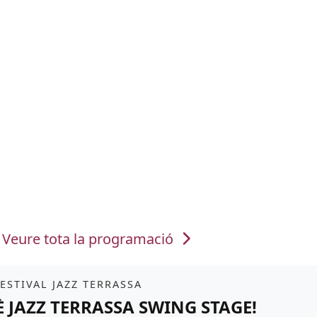
Veure tota la programació
it
FESTIVAL JAZZ TERRASSA
È JAZZ TERRASSA SWING STAGE!