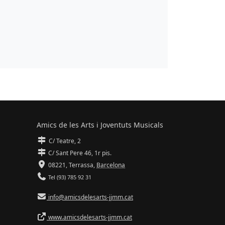
Amics de les Arts i Joventuts Musicals
C/ Teatre, 2
C/ Sant Pere 46, 1r pis.
08221,
Terrassa
,
Barcelona
Tel (93) 785 92 31
info@amicsdelesarts-jjmm.cat
www.amicsdelesarts-jjmm.cat