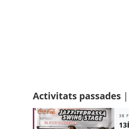
Activitats passades
Àmb
38 
13