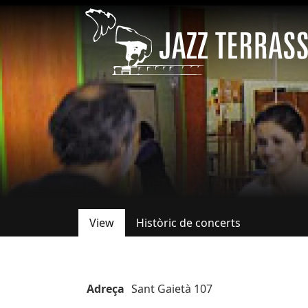
Skip to main content
View
Històric de concerts
Primary tabs
Adreça
Sant Gaietà 107