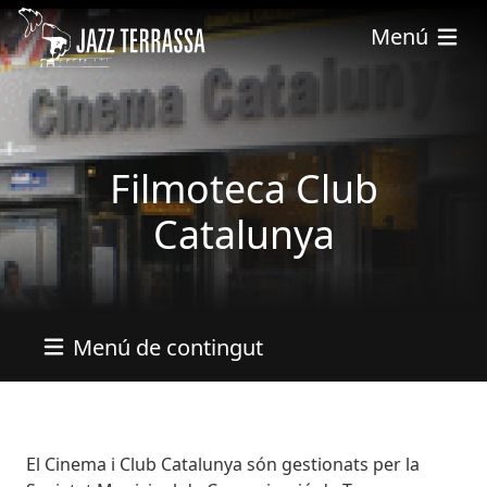
Skip to main content
Menú
Filmoteca Club
Catalunya
Menú de contingut
Descripció
El Cinema i Club Catalunya són gestionats per la