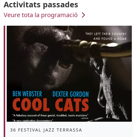
Activitats passades
Veure tota la programació
Àmbit
36 FESTIVAL JAZZ TERRASSA