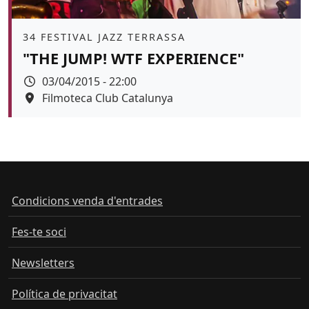
Àmbit
34 FESTIVAL JAZZ TERRASSA
"THE JUMP! WTF EXPERIENCE"
Data
03/04/2015 - 22:00
Espai
Filmoteca Club Catalunya
Condicions venda d'entrades
Fes-te soci
Newsletters
Política de privacitat