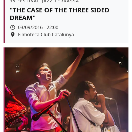
Àmbit
35 FESTIVAL JAZZ TERRASSA
"THE CASE OF THE THREE SIDED
DREAM"
Data
03/09/2016 - 22:00
Espai
Filmoteca Club Catalunya