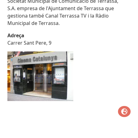
Societat Municipal de Comunicació de Terrassa,
S.A. empresa de l'Ajuntament de Terrassa que
gestiona també Canal Terrassa TV i la Ràdio
Municipal de Terrassa.
Adreça
Carrer Sant Pere, 9
Imatges
Image