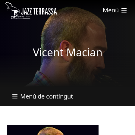
Skip to main content
Menú
Vicent Macian
Menú de contingut
Imatges
Image