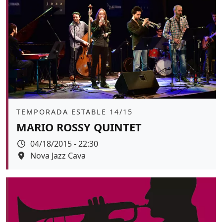
Àmbit
TEMPORADA ESTABLE 14/15
MARIO ROSSY QUINTET
Data
04/18/2015 - 22:30
Espai
Nova Jazz Cava