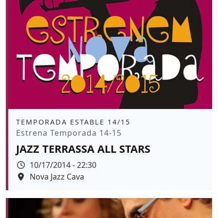
Àmbit
TEMPORADA ESTABLE 14/15
Promoció
Estrena Temporada 14-15
JAZZ TERRASSA ALL STARS
Data
10/17/2014 - 22:30
Espai
Nova Jazz Cava