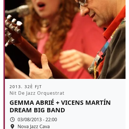
Àmbit
2013. 32È FJT
Promoció
Nit De Jazz Orquestrat
GEMMA ABRIÉ + VICENS MARTÍN
DREAM BIG BAND
Data
03/08/2013 - 22:00
Espai
Nova Jazz Cava