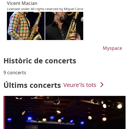
Vicent Macian
Licensed under All rights reserved by Miquel Carol
URL
Myspace
Històric de concerts
9 concerts
Últims concerts
Veure'ls tots