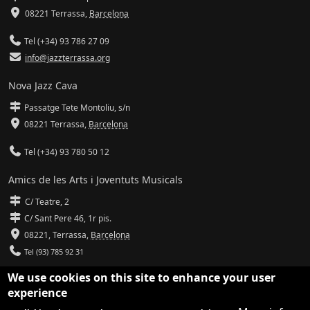
08221 Terrassa
,
Barcelona
Tel (+34) 93 786 27 09
info@jazzterrassa.org
Nova Jazz Cava
Passatge Tete Montoliu, s/n
08221 Terrassa
,
Barcelona
Tel (+34) 93 780 50 12
Amics de les Arts i Joventuts Musicals
C/ Teatre, 2
C/ Sant Pere 46, 1r pis.
08221,
Terrassa
,
Barcelona
Tel (93) 785 92 31
We use cookies on this site to enhance your user
info@amicsdelesarts-jjmm.cat
experience
www.amicsdelesarts-jjmm.cat