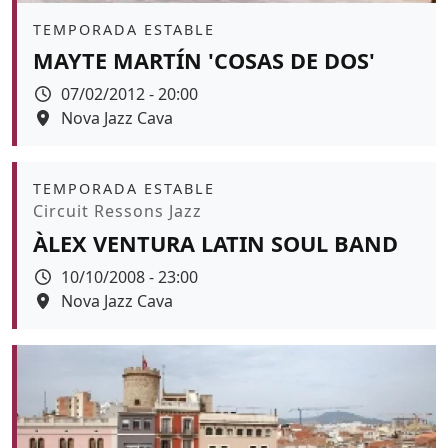
Àmbit
TEMPORADA ESTABLE
MAYTE MARTÍN 'COSAS DE DOS'
Data
07/02/2012 - 20:00
Espai
Nova Jazz Cava
Àmbit
TEMPORADA ESTABLE
Promoció
Circuit Ressons Jazz
ÀLEX VENTURA LATIN SOUL BAND
Data
10/10/2008 - 23:00
Espai
Nova Jazz Cava