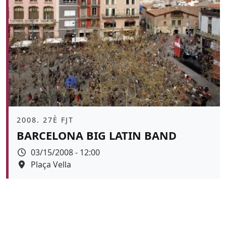
Àmbit
2008. 27È FJT
BARCELONA BIG LATIN BAND
Data
03/15/2008 - 12:00
Espai
Plaça Vella