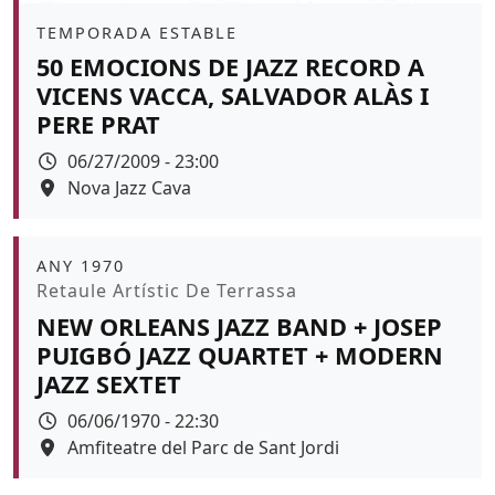
Àmbit
TEMPORADA ESTABLE
50 EMOCIONS DE JAZZ RECORD A
VICENS VACCA, SALVADOR ALÀS I
PERE PRAT
Data
06/27/2009 - 23:00
Espai
Nova Jazz Cava
Àmbit
ANY 1970
Promoció
Retaule Artístic De Terrassa
NEW ORLEANS JAZZ BAND + JOSEP
PUIGBÓ JAZZ QUARTET + MODERN
JAZZ SEXTET
Data
06/06/1970 - 22:30
Espai
Amfiteatre del Parc de Sant Jordi
Color de fons