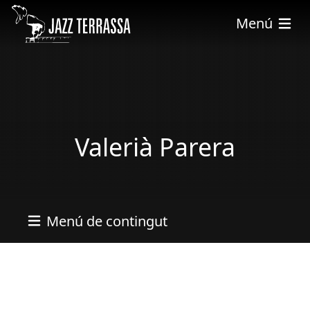
Skip to main content
Menú
Valerià Parera
Menú de contingut