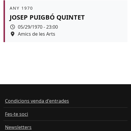
Àmbit
ANY 1970
JOSEP PUIGBÓ QUINTET
Data
05/29/1970 - 23:00
Espai
Amics de les Arts
Color de fons
Condicions venda d'entrades
Fes-te soci
Newsletters