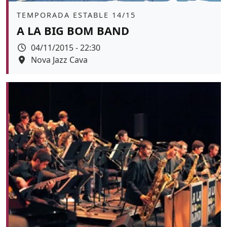
Àmbit
TEMPORADA ESTABLE 14/15
A LA BIG BOM BAND
Data
04/11/2015 - 22:30
Espai
Nova Jazz Cava