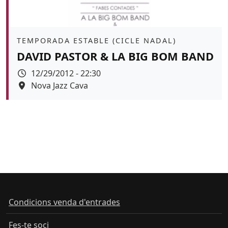
Àmbit
TEMPORADA ESTABLE (CICLE NADAL)
DAVID PASTOR & LA BIG BOM BAND
Data
12/29/2012 - 22:30
Espai
Nova Jazz Cava
Condicions venda d'entrades
Fes-te soci