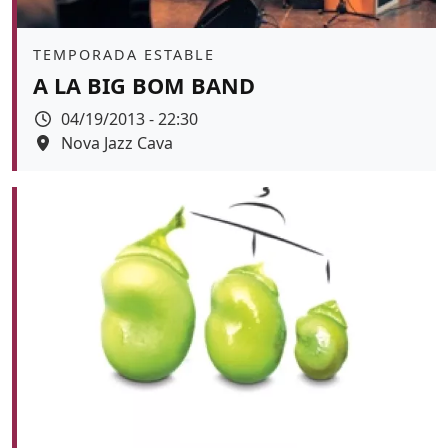
Àmbit
TEMPORADA ESTABLE
A LA BIG BOM BAND
Data
04/19/2013 - 22:30
Espai
Nova Jazz Cava