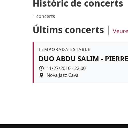
Històric de concerts
1 concerts
Últims concerts
Veure
Àmbit
TEMPORADA ESTABLE
DUO ABDU SALIM - PIERR
Data
11/27/2010 - 22:00
Espai
Nova Jazz Cava