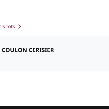
'ls tots
E COULON CERISIER