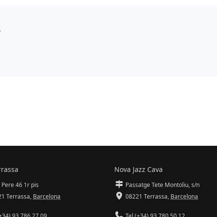
T
rrassa
Nova Jazz Cava
 Pere 46 1r pis
Passatge Tete Montoliu, s/n
1 Terrassa
,
Barcelona
08221 Terrassa
,
Barcelona
+34) 93 786 27 09
Tel (+34) 93 780 50 12