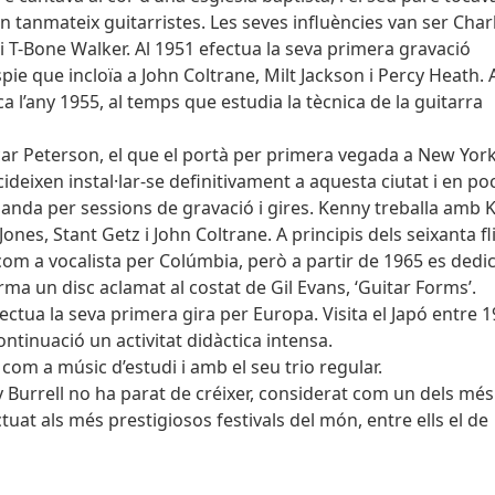
n tanmateix guitarristes. Les seves influències van ser Char
 T-Bone Walker. Al 1951 efectua la seva primera gravació
ie que incloïa a John Coltrane, Milt Jackson i Percy Heath. A
 l’any 1955, al temps que estudia la tècnica de la guitarra
Oscar Peterson, el que el portà per primera vegada a New York
deixen instal·lar-se definitivament a aquesta ciutat i en po
da per sessions de gravació i gires. Kenny treballa amb 
nes, Stant Getz i John Coltrane. A principis dels seixanta fli
om a vocalista per Colúmbia, però a partir de 1965 es dedi
rma un disc aclamat al costat de Gil Evans, ‘Guitar Forms’.
efectua la seva primera gira per Europa. Visita el Japó entre 1
ontinuació un activitat didàctica intensa.
r com a músic d’estudi i amb el seu trio regular.
ny Burrell no ha parat de créixer, considerat com un dels més
uat als més prestigiosos festivals del món, entre ells el de