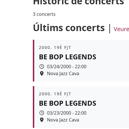
Històric de concerts
3 concerts
Últims concerts
Veure
Àmbit
2000. 19È FJT
BE BOP LEGENDS
Data
03/24/2000 - 22:00
Espai
Nova Jazz Cava
Àmbit
2000. 19È FJT
BE BOP LEGENDS
Data
03/23/2000 - 22:00
Espai
Nova Jazz Cava