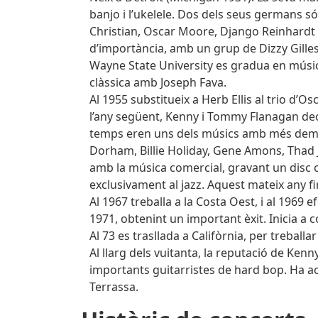
banjo i l’ukelele. Dos dels seus germans só
Christian, Oscar Moore, Django Reinhardt i
d’importància, amb un grup de Dizzy Gillesp
Wayne State University es gradua en música
clàssica amb Joseph Fava.
Al 1955 substitueix a Herb Ellis al trio d’
l’any següent, Kenny i Tommy Flanagan deci
temps eren uns dels músics amb més deman
Dorham, Billie Holiday, Gene Amons, Thad Jo
amb la música comercial, gravant un disc c
exclusivament al jazz. Aquest mateix any fi
Al 1967 treballa a la Costa Oest, i al 1969 
1971, obtenint un important èxit. Inicia a c
Al 73 es trasllada a Califòrnia, per treballa
Al llarg dels vuitanta, la reputació de Ken
importants guitarristes de hard bop. Ha act
Terrassa.