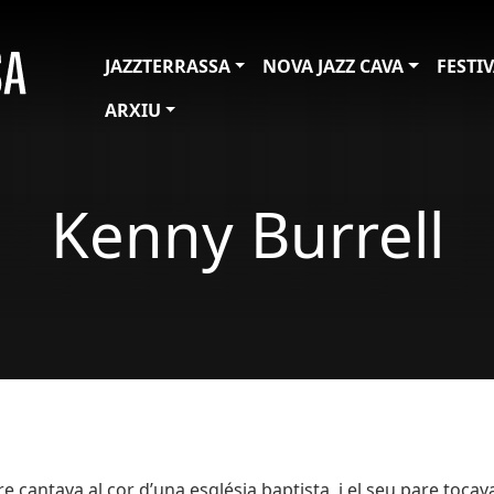
JAZZTERRASSA
NOVA JAZZ CAVA
FESTI
ARXIU
Kenny Burrell
e cantava al cor d’una església baptista, i el seu pare tocava