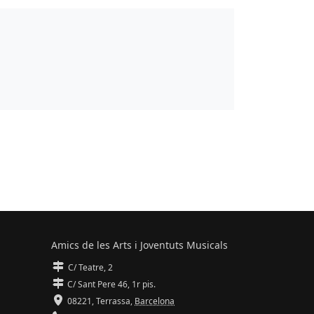
Amics de les Arts i Joventuts Musicals
C/ Teatre, 2
C/ Sant Pere 46, 1r pis.
08221,
Terrassa
,
Barcelona