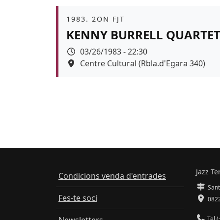
Àmbit
1983. 2ON FJT
KENNY BURRELL QUARTE
Data
03/26/1983 - 22:30
Espai
Centre Cultural (Rbla.d'Egara 340)
Jazz Te
Condicions venda d'entrades
Sant
Fes-te soci
0822
Tel (