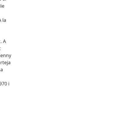
lie
 la
. A
c
Kenny
rteja
ca
970 i