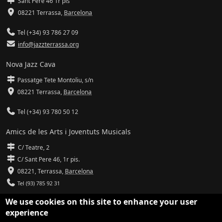
Sant Pere 46 1r pis
08221 Terrassa
,
Barcelona
Tel (+34) 93 786 27 09
info@jazzterrassa.org
Nova Jazz Cava
Passatge Tete Montoliu, s/n
08221 Terrassa
,
Barcelona
Tel (+34) 93 780 50 12
Amics de les Arts i Joventuts Musicals
C/ Teatre, 2
C/ Sant Pere 46, 1r pis.
08221,
Terrassa
,
Barcelona
Tel (93) 785 92 31
We use cookies on this site to enhance your user
info@amicsdelesarts-jjmm.cat
experience