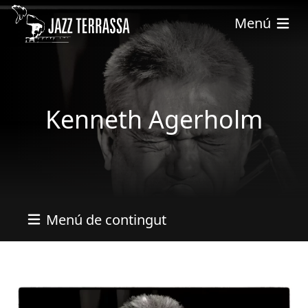
Skip to main content
Menú
Kenneth Agerholm
Menú de contingut
Imatges
Image