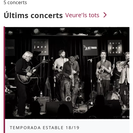
5 concerts
Últims concerts
Veure'ls tots
Àmbit
TEMPORADA ESTABLE 18/19