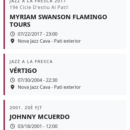
JAZZ A LA FRESCA 2017
Promoció
19è Cicle D'estiu Al Pati!
MYRIAM SWANSON FLAMINGO
TOURS
Data
07/22/2017 - 23:00
Espai
Nova Jazz Cava - Pati exterior
Àmbit
JAZZ A LA FRESCA
VÉRTIGO
Data
07/30/2004 - 22:30
Espai
Nova Jazz Cava - Pati exterior
Àmbit
2001. 20È FJT
JOHNNY MCUERDO
Data
03/18/2001 - 12:00