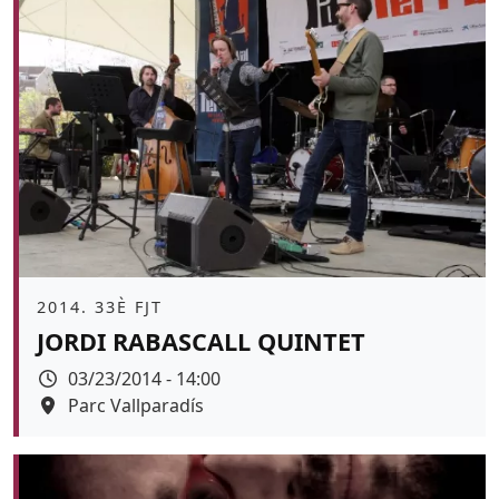
Àmbit
2014. 33È FJT
JORDI RABASCALL QUINTET
Data
03/23/2014 - 14:00
Espai
Parc Vallparadís