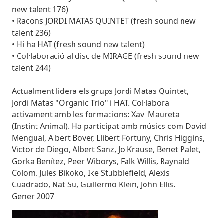
new talent 176)
• Racons JORDI MATAS QUINTET (fresh sound new
talent 236)
• Hi ha HAT (fresh sound new talent)
• Col·laboració al disc de MIRAGE (fresh sound new
talent 244)
Actualment lidera els grups Jordi Matas Quintet,
Jordi Matas "Organic Trio" i HAT. Col·labora
activament amb les formacions: Xavi Maureta
(Instint Animal). Ha participat amb músics com David
Mengual, Albert Bover, Llibert Fortuny, Chris Higgins,
Víctor de Diego, Albert Sanz, Jo Krause, Benet Palet,
Gorka Benítez, Peer Wiborys, Falk Willis, Raynald
Colom, Jules Bikoko, Ike Stubblefield, Alexis
Cuadrado, Nat Su, Guillermo Klein, John Ellis.
Gener 2007
Imatges
Image