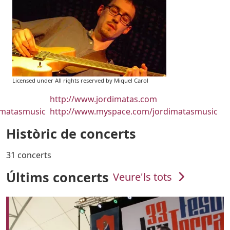
Licensed under All rights reserved by Miquel Carol
URL
http://www.jordimatas.com
imatasmusic
http://www.myspace.com/jordimatasmusic
Històric de concerts
31 concerts
Últims concerts
Veure'ls tots