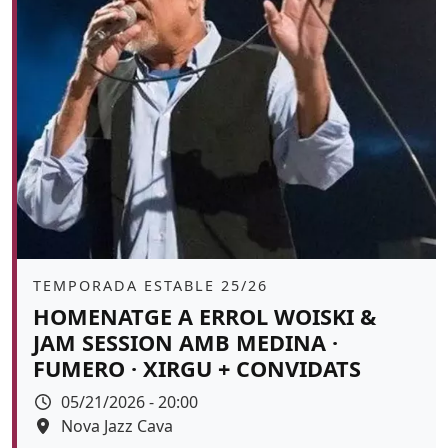
Àmbit
TEMPORADA ESTABLE 25/26
HOMENATGE A ERROL WOISKI &
JAM SESSION AMB MEDINA ·
FUMERO · XIRGU + CONVIDATS
Data
05/21/2026 - 20:00
Espai
Nova Jazz Cava