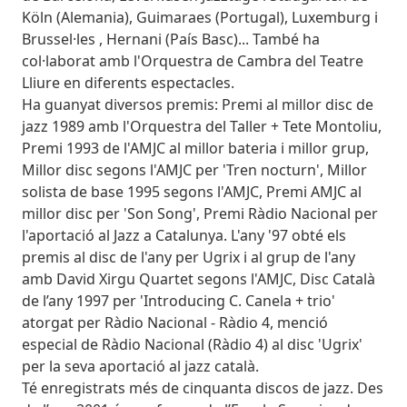
Köln (Alemania), Guimaraes (Portugal), Luxemburg i
Brussel·les , Hernani (País Basc)... També ha
col·laborat amb l'Orquestra de Cambra del Teatre
Lliure en diferents espectacles.
Ha guanyat diversos premis: Premi al millor disc de
jazz 1989 amb l'Orquestra del Taller + Tete Montoliu,
Premi 1993 de l'AMJC al millor bateria i millor grup,
Millor disc segons l'AMJC per 'Tren nocturn', Millor
solista de base 1995 segons l'AMJC, Premi AMJC al
millor disc per 'Son Song', Premi Ràdio Nacional per
l'aportació al Jazz a Catalunya. L'any '97 obté els
premis al disc de l'any per Ugrix i al grup de l'any
amb David Xirgu Quartet segons l'AMJC, Disc Català
de l’any 1997 per 'Introducing C. Canela + trio'
atorgat per Ràdio Nacional - Ràdio 4, menció
especial de Ràdio Nacional (Ràdio 4) al disc 'Ugrix'
per la seva aportació al jazz català.
Té enregistrats més de cinquanta discos de jazz. Des