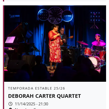
Color de fons
tickets
Àmbit
TEMPORADA ESTABLE 25/26
DEBORAH CARTER QUARTET
Data
11/14/2025 - 21:30