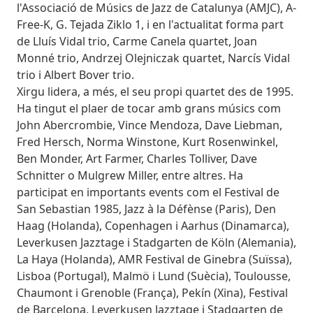
l'Associació de Músics de Jazz de Catalunya (AMJC), A-
Free-K, G. Tejada Ziklo 1, i en l'actualitat forma part
de Lluís Vidal trio, Carme Canela quartet, Joan
Monné trio, Andrzej Olejniczak quartet, Narcís Vidal
trio i Albert Bover trio.
Xirgu lidera, a més, el seu propi quartet des de 1995.
Ha tingut el plaer de tocar amb grans músics com
John Abercrombie, Vince Mendoza, Dave Liebman,
Fred Hersch, Norma Winstone, Kurt Rosenwinkel,
Ben Monder, Art Farmer, Charles Tolliver, Dave
Schnitter o Mulgrew Miller, entre altres. Ha
participat en importants events com el Festival de
San Sebastian 1985, Jazz à la Défènse (Paris), Den
Haag (Holanda), Copenhagen i Aarhus (Dinamarca),
Leverkusen Jazztage i Stadgarten de Köln (Alemania),
La Haya (Holanda), AMR Festival de Ginebra (Suïssa),
Lisboa (Portugal), Malmö i Lund (Suècia), Toulousse,
Chaumont i Grenoble (França), Pekín (Xina), Festival
de Barcelona, Leverkusen Jazztage i Stadgarten de