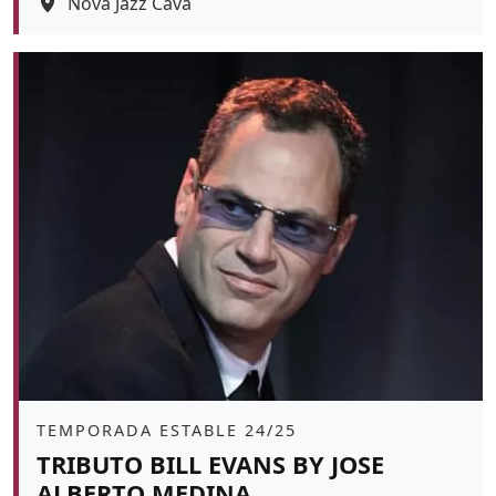
Espai
Nova Jazz Cava
Color de fons
tickets
Àmbit
TEMPORADA ESTABLE 24/25
TRIBUTO BILL EVANS BY JOSE
ALBERTO MEDINA