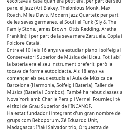
escoltava a casa quan era petit era, per part del seu
pare, el Jazz (Art Blakey, Thelonious Monk, Max
Roach, Miles Davis, Modern Jazz Quartet); per part
de les seves germanes, el Soul i el Funk (Sly & The
Family Stone, James Brown, Ottis Redding, Aretha
Franklin); i per part de la seva mare Zarzuela, Copla i
Folclore Català.
Entre el 10 i els 16 anys va estudiar piano i solfeig al
Conservatori Superior de Música del Liceu. Tot i així,
la bateria era el seu instrument preferit, però la
tocava de forma autodidacta. Als 18 anys va
començar els seus estudis a l'Aula de Música de
Barcelona (Harmonia, Solfeig i Bateria), Taller de
Músics (Bateria i Combos). També ha rebut classes a
Nova York amb Charlie Persip i Vernell Fournier, i té
el títol de Grau Superior de l'INCANOP.
Ha estat fundador i integrant d'un gran nombre de
grups com Beboporum, Zé Eduardo Unit,
Madagascar, Iñaki Salvador trio, Orquestra de