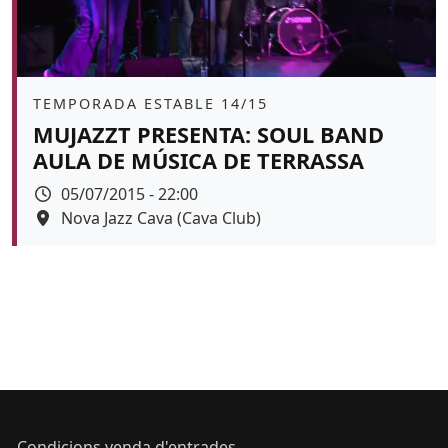
Àmbit
TEMPORADA ESTABLE 14/15
MUJAZZT PRESENTA: SOUL BAND
AULA DE MÚSICA DE TERRASSA
Data
05/07/2015 - 22:00
Espai
Nova Jazz Cava (Cava Club)
Condicions venda d'entrades