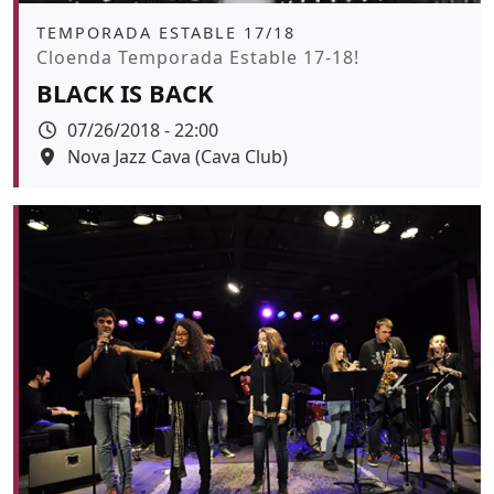
Àmbit
TEMPORADA ESTABLE 17/18
Promoció
Cloenda Temporada Estable 17-18!
BLACK IS BACK
Data
07/26/2018 - 22:00
Espai
Nova Jazz Cava (Cava Club)
Color de fons