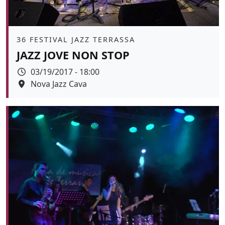
Àmbit
36 FESTIVAL JAZZ TERRASSA
JAZZ JOVE NON STOP
Data
03/19/2017 - 18:00
Espai
Nova Jazz Cava