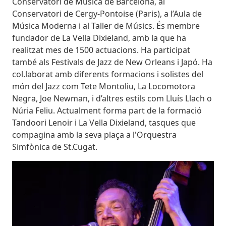
Conservatori de Música de Barcelona, al
Conservatori de Cergy-Pontoise (Paris), a l’Aula de
Música Moderna i al Taller de Músics. És membre
fundador de La Vella Dixieland, amb la que ha
realitzat mes de 1500 actuacions. Ha participat
també als Festivals de Jazz de New Orleans i Japó. Ha
col.laborat amb diferents formacions i solistes del
món del Jazz com Tete Montoliu, La Locomotora
Negra, Joe Newman, i d’altres estils com Lluís Llach o
Núria Feliu. Actualment forma part de la formació
Tandoori Lenoir i La Vella Dixieland, tasques que
compagina amb la seva plaça a l'Orquestra
Simfònica de St.Cugat.
Imatges
Image