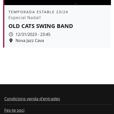
Àmbit
TEMPORADA ESTABLE 23/24
Promoció
Especial Nadal!
OLD CATS SWING BAND
Data
12/31/2023 - 23:45
Espai
Nova Jazz Cava
Color de fons
Condicions venda d'entrades
Fes-te soci