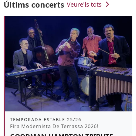
Últims concerts
Veure'ls tots
Àmbit
TEMPORADA ESTABLE 25/26
Promoció
Fira Modernista De Terrassa 2026!