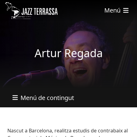
Skip to main content
Menú
Artur Regada
Menú de contingut
Bio
Nascut a Barcelona, realitza estudis de contrabaix al