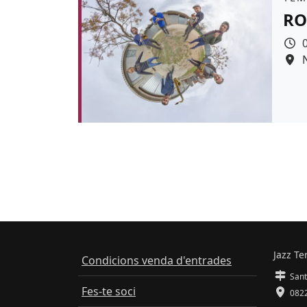
RO
Colo
Jazz Te
Condicions venda d'entrades
Sant
Fes-te soci
0822