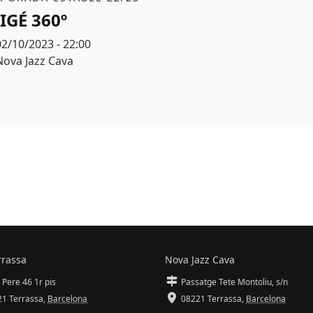
IGÉ 360º
Data
02/10/2023 - 22:00
Espai
Nova Jazz Cava
r de fons
rrassa
Nova Jazz Cava
 Pere 46 1r pis
Passatge Tete Montoliu, s/n
1 Terrassa
,
Barcelona
08221 Terrassa
,
Barcelona