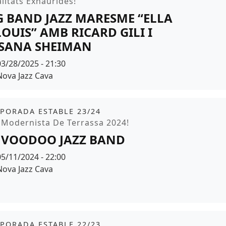
moció
litats Exhaurides!
G BAND JAZZ MARESME “ELLA
LOUIS” AMB RICARD GILI I
SANA SHEIMAN
Data
03/28/2025 - 21:30
Espai
Nova Jazz Cava
r de fons
it
tickets
PORADA ESTABLE 23/24
moció
a Modernista De Terrassa 2024!
 VOODOO JAZZ BAND
Data
05/11/2024 - 22:00
Espai
Nova Jazz Cava
r de fons
it
PORADA ESTABLE 22/23