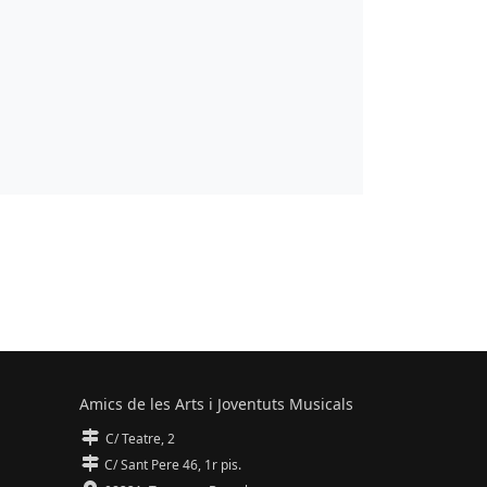
Amics de les Arts i Joventuts Musicals
C/ Teatre, 2
C/ Sant Pere 46, 1r pis.