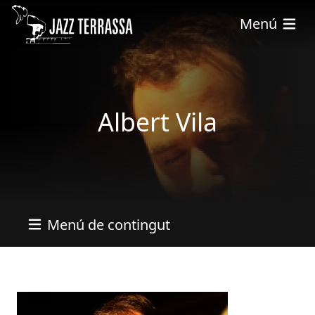
Skip to main content
Menú
Albert Vila
Menú de contingut
Imatges
Image