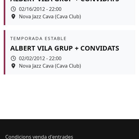
Data
02/16/2012 - 22:00
Espai
Nova Jazz Cava (Cava Club)
Àmbit
TEMPORADA ESTABLE
ALBERT VILA GRUP + CONVIDATS
Data
02/02/2012 - 22:00
Espai
Nova Jazz Cava (Cava Club)
Condicions venda d'entrades