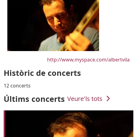
URL
http://www.myspace.com/albertvila
Històric de concerts
12 concerts
Últims concerts
Veure'ls tots