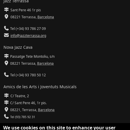
Jazz Terrassa
Sant Pere 46 1r pis
08221 Terrassa
,
Barcelona
Tel (+34) 93 786 27 09
info@jazzterrassa.org
Nova Jazz Cava
Passatge Tete Montoliu, s/n
08221 Terrassa
,
Barcelona
Tel (+34) 93 780 50 12
Amics de les Arts i Joventuts Musicals
C/ Teatre, 2
C/ Sant Pere 46, 1r pis.
08221,
Terrassa
,
Barcelona
Tel (93) 785 92 31
We use cookies on this site to enhance your user
info@amicsdelesarts-jjmm.cat