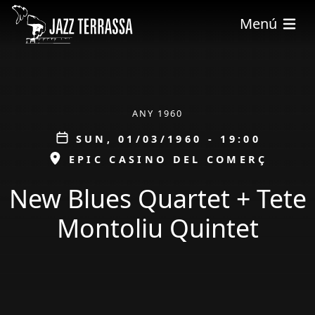
Skip to main content
Menú
ÀMBIT
ANY 1960
Data
SUN, 01/03/1960 - 19:00
ESPAI
EPIC CASINO DEL COMERÇ
New Blues Quartet + Tete
Montoliu Quintet