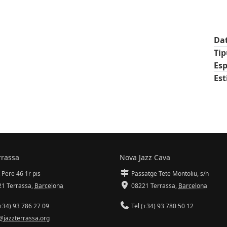
Da
Ti
Esp
Est
rrassa
Nova Jazz Cava
 Pere 46 1r pis
Passatge Tete Montoliu, s/n
1 Terrassa
,
Barcelona
08221 Terrassa
,
Barcelona
+34) 93 786 27 09
Tel (+34) 93 780 50 12
@jazzterrassa.org