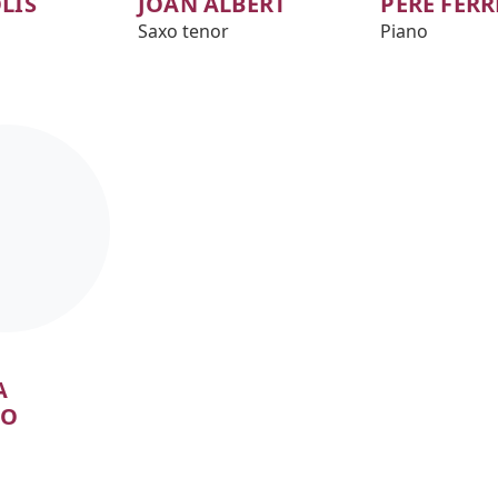
LÍS
JOAN ALBERT
PERE FERR
Saxo tenor
Piano
A
DO