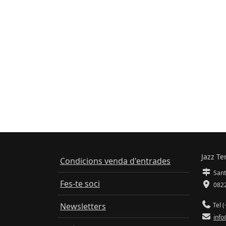
Jazz Te
Condicions venda d'entrades
Sant
Fes-te soci
0822
Newsletters
Tel (
info