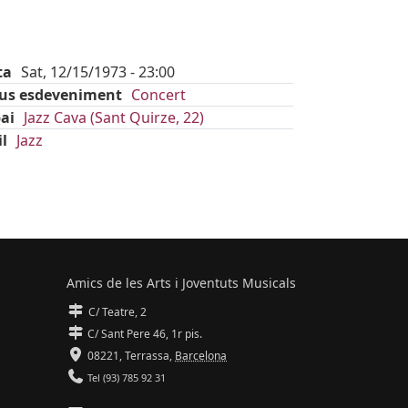
ta
Sat, 12/15/1973 - 23:00
pus esdeveniment
Concert
ai
Jazz Cava (Sant Quirze, 22)
il
Jazz
Amics de les Arts i Joventuts Musicals
C/ Teatre, 2
C/ Sant Pere 46, 1r pis.
08221,
Terrassa
,
Barcelona
Tel (93) 785 92 31