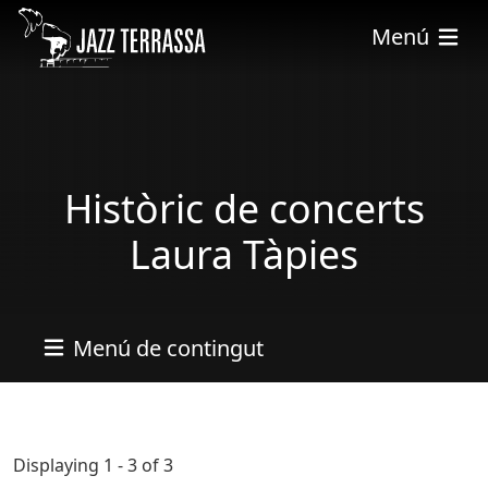
Vés al contingut
Menú
Històric de concerts
Laura Tàpies
Menú de contingut
Displaying 1 - 3 of 3