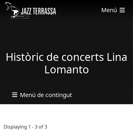
Vés al contingut
Menú
Històric de concerts Lina
Lomanto
Menú de contingut
Displaying 1 - 3 of 3